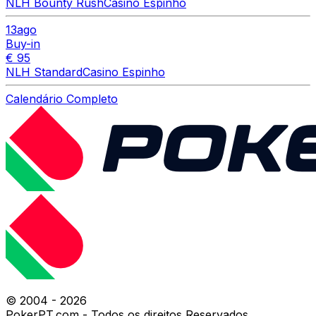
NLH Bounty Rush
Casino Espinho
13
ago
Buy-in
€ 95
NLH Standard
Casino Espinho
Calendário Completo
© 2004 -
2026
PokerPT.com - Todos os direitos Reservados