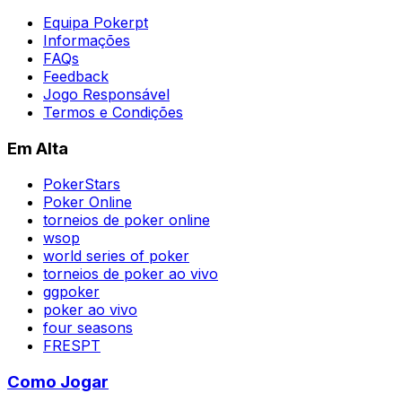
Equipa Pokerpt
Informações
FAQs
Feedback
Jogo Responsável
Termos e Condições
Em Alta
PokerStars
Poker Online
torneios de poker online
wsop
world series of poker
torneios de poker ao vivo
ggpoker
poker ao vivo
four seasons
FRESPT
Como Jogar