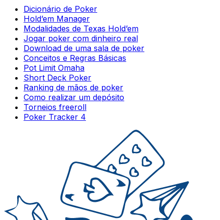
Dicionário de Poker
Hold’em Manager
Modalidades de Texas Hold’em
Jogar poker com dinheiro real
Download de uma sala de poker
Conceitos e Regras Básicas
Pot Limit Omaha
Short Deck Poker
Ranking de mãos de poker
Como realizar um depósito
Torneios freeroll
Poker Tracker 4