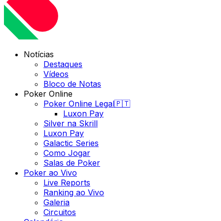
Notícias
Destaques
Vídeos
Bloco de Notas
Poker Online
Poker Online Legal🇵🇹
Luxon Pay
Silver na Skrill
Luxon Pay
Galactic Series
Como Jogar
Salas de Poker
Poker ao Vivo
Live Reports
Ranking ao Vivo
Galeria
Circuitos