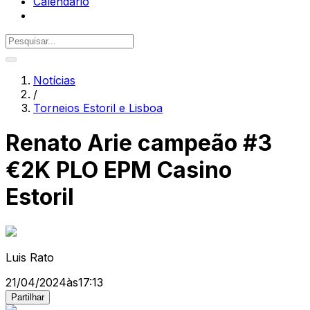
Calendário
Notícias
/
Torneios Estoril e Lisboa
Renato Arie campeão #3
€2K PLO EPM Casino
Estoril
Luis Rato
21/04/2024
às
17:13
Partilhar