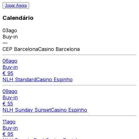
Jogar Agora
Calendário
03
ago
Buy-in
—
CEP Barcelona
Casino Barcelona
06
ago
Buy-in
€ 95
NLH Standard
Casino Espinho
09
ago
Buy-in
€ 55
NLH Sunday Sunset
Casino Espinho
11
ago
Buy-in
€ 95