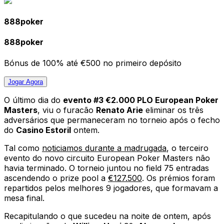
888poker
888poker
Bónus de 100% até €500 no primeiro depósito
Jogar
Agora
O último dia do
evento #3 €2.000 PLO European Poker
Masters
, viu o furacão
Renato Arie
eliminar os três
adversários que permaneceram no torneio após o fecho
do
Casino Estoril
ontem.
Tal como
noticiamos durante a madrugada
, o terceiro
evento do novo circuito European Poker Masters não
havia terminado. O torneio juntou no
field
75 entradas
ascendendo o prize pool a
€127.500
. Os prémios foram
repartidos pelos melhores 9 jogadores, que formavam a
mesa final.
Recapitulando o que sucedeu na noite de ontem, após