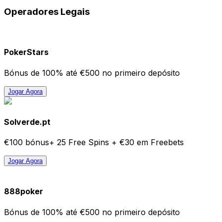
Operadores Legais
PokerStars
Bónus de 100% até €500 no primeiro depósito
Jogar Agora
Solverde.pt
€100 bónus+ 25 Free Spins + €30 em Freebets
Jogar Agora
888poker
Bónus de 100% até €500 no primeiro depósito