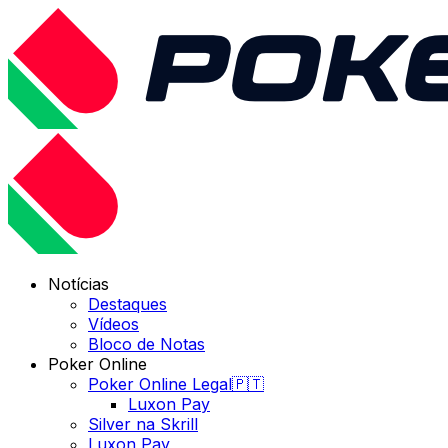
Notícias
Destaques
Vídeos
Bloco de Notas
Poker Online
Poker Online Legal🇵🇹
Luxon Pay
Silver na Skrill
Luxon Pay