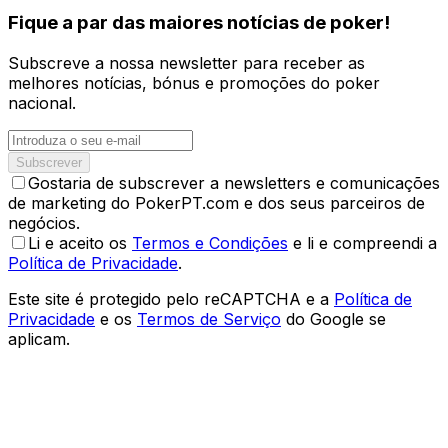
Fique a par das maiores notícias de poker!
Subscreve a nossa newsletter para receber as
melhores notícias, bónus e promoções do poker
nacional.
Subscrever
Gostaria de subscrever a newsletters e comunicações
de marketing do PokerPT.com e dos seus parceiros de
negócios.
Li e aceito os
Termos e Condições
e li e compreendi a
Política de Privacidade
.
Este site é protegido pelo reCAPTCHA e a
Política de
Privacidade
e os
Termos de Serviço
do Google se
aplicam.