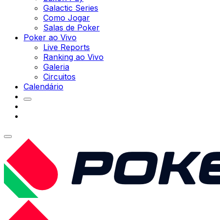
Galactic Series
Como Jogar
Salas de Poker
Poker ao Vivo
Live Reports
Ranking ao Vivo
Galeria
Circuitos
Calendário