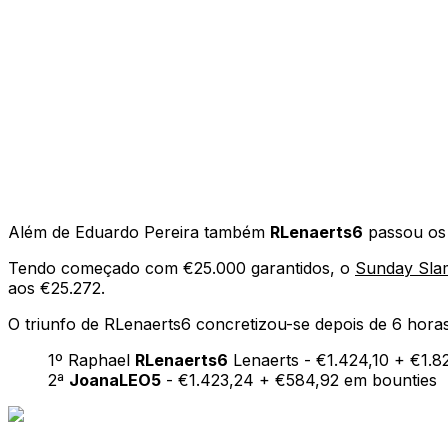
Além de Eduardo Pereira também
RLenaerts6
passou os 
Tendo começado com €25.000 garantidos, o
Sunday Sla
aos €25.272.
O triunfo de RLenaerts6 concretizou-se depois de 6 hor
1º Raphael
RLenaerts6
Lenaerts - €1.424,10 + €1.8
2ª
JoanaLEO5
- €1.423,24 + €584,92 em bounties