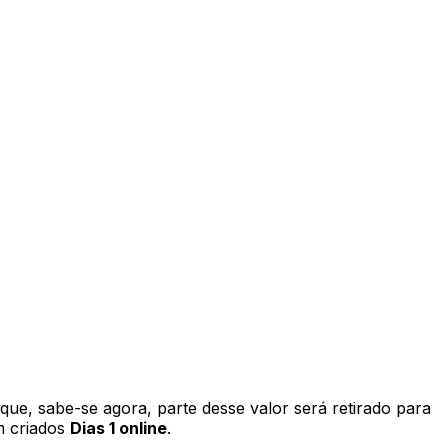
rque, sabe-se agora, parte desse valor será retirado para
m criados
Dias 1 online
.