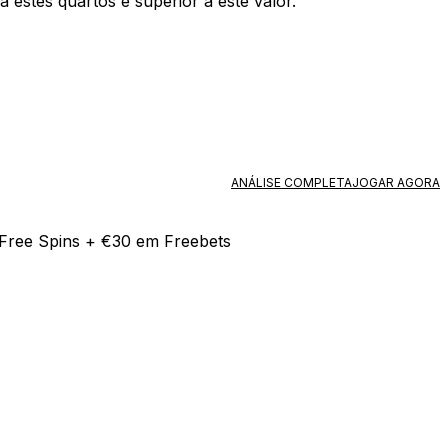
 estes quartos é superior a este valor.
ANÁLISE COMPLETA
JOGAR AGORA
Free Spins + €30 em Freebets