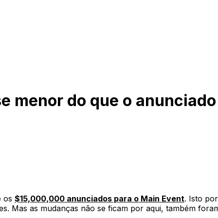
se menor do que o anunciado
e os
$15,000,000 anunciados para o Main Event
. Isto po
ores. Mas as mudanças não se ficam por aqui, também fora