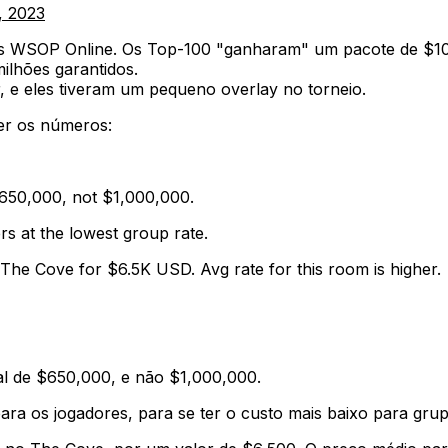
, 2023
s WSOP Online. Os Top-100 "ganharam" um pacote de $10K
ilhões garantidos.
r, e eles tiveram um pequeno overlay no torneio.
er os números:
650,000, not $1,000,000.
rs at the lowest group rate.
The Cove for $6.5K USD. Avg rate for this room is higher.
l de $650,000, e não $1,000,000.
ra os jogadores, para se ter o custo mais baixo para grup