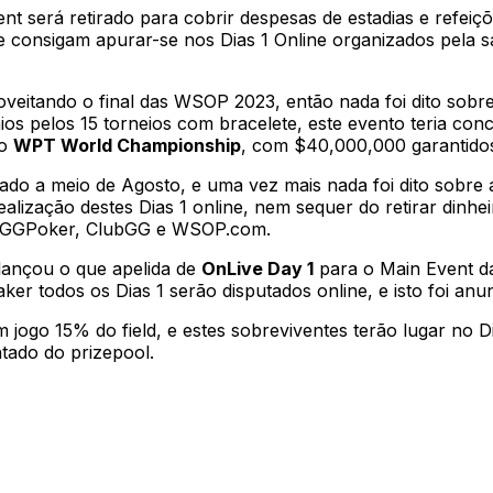
ent será retirado para cobrir despesas de estadias e refe
consigam apurar-se nos Dias 1 Online organizados pela sala.
eitando o final das WSOP 2023, então nada foi dito sobre 
s pelos 15 torneios com bracelete, este evento teria con
 o
WPT World Championship
, com $40,000,000 garantido
ado a meio de Agosto, e uma vez mais nada foi dito sobre 
alização destes Dias 1 online, nem sequer do retirar dinh
 na GGPoker, ClubGG e WSOP.com.
lançou o que apelida de
OnLive Day 1
para o Main Event d
ker todos os Dias 1 serão disputados online, e isto
foi anu
jogo 15% do field, e estes sobreviventes terão lugar no Di
tado do prizepool.