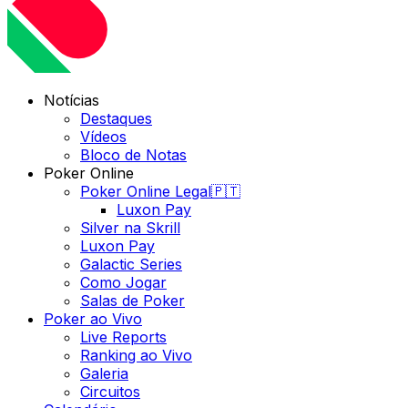
Notícias
Destaques
Vídeos
Bloco de Notas
Poker Online
Poker Online Legal🇵🇹
Luxon Pay
Silver na Skrill
Luxon Pay
Galactic Series
Como Jogar
Salas de Poker
Poker ao Vivo
Live Reports
Ranking ao Vivo
Galeria
Circuitos