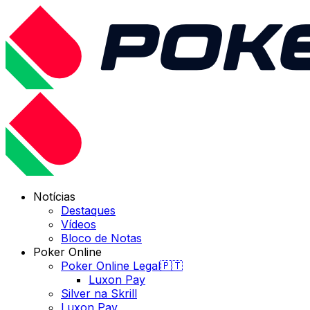
Notícias
Destaques
Vídeos
Bloco de Notas
Poker Online
Poker Online Legal🇵🇹
Luxon Pay
Silver na Skrill
Luxon Pay