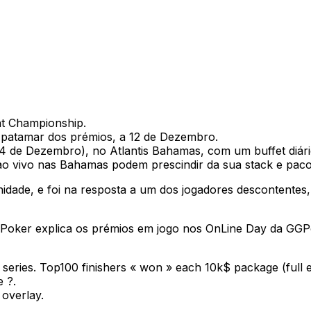
nt Championship.
o patamar dos prémios, a 12 de Dezembro.
 14 de Dezembro), no Atlantis Bahamas, com um buffet diári
o vivo nas Bahamas podem prescindir da sua stack e pacote
dade, e foi na resposta a um dos jogadores descontentes
GGPoker explica os prémios em jogo nos OnLine Day da GGP
series. Top100 finishers « won » each 10k$ package (full e
 ?.
 overlay.