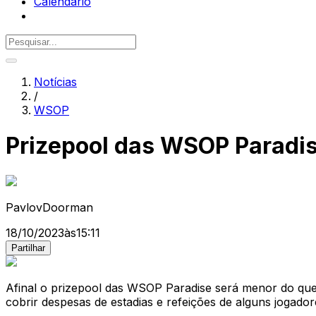
Calendário
Notícias
/
WSOP
Prizepool das WSOP Paradi
PavlovDoorman
18/10/2023
às
15:11
Partilhar
Afinal o prizepool das WSOP Paradise será menor do qu
cobrir despesas de estadias e refeições de alguns jogad