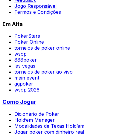
Jogo Responsável
Termos e Condições
Em Alta
PokerStars
Poker Online
torneios de poker online
wsop
888poker
las vegas
torneios de poker ao vivo
main event
ggpoker
wsop 2026
Como Jogar
Dicionário de Poker
Hold’em Manager
Modalidades de Texas Hold’em
Jogar poker com dinheiro real