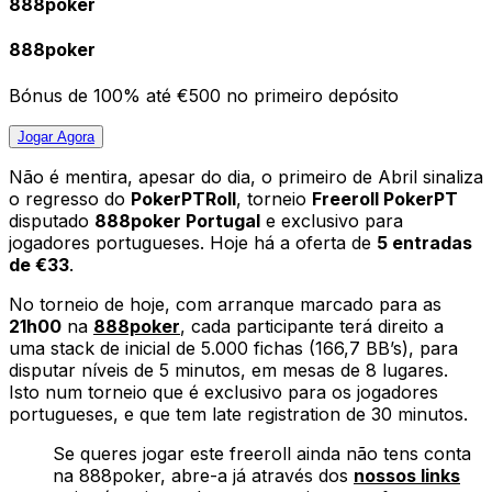
888poker
888poker
Bónus de 100% até €500 no primeiro depósito
Jogar
Agora
Não é mentira, apesar do dia, o primeiro de Abril sinaliza
o regresso do
PokerPTRoll
, torneio
Freeroll PokerPT
disputado
888poker Portugal
e exclusivo para
jogadores portugueses. Hoje há a oferta de
5 entradas
de €33
.
No torneio de hoje, com arranque marcado para as
21h00
na
888poker
, cada participante terá direito a
uma stack de inicial de 5.000 fichas (166,7 BB’s), para
disputar níveis de 5 minutos, em mesas de 8 lugares.
Isto num torneio que é exclusivo para os jogadores
portugueses, e que tem late registration de 30 minutos.
Se queres jogar este freeroll ainda não tens conta
na 888poker, abre-a já através dos
nossos
links