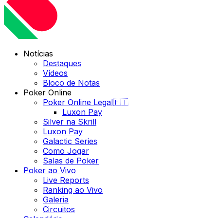
Notícias
Destaques
Vídeos
Bloco de Notas
Poker Online
Poker Online Legal🇵🇹
Luxon Pay
Silver na Skrill
Luxon Pay
Galactic Series
Como Jogar
Salas de Poker
Poker ao Vivo
Live Reports
Ranking ao Vivo
Galeria
Circuitos