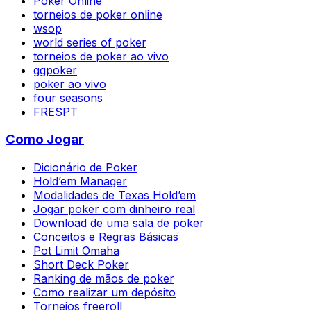
Poker Online
torneios de poker online
wsop
world series of poker
torneios de poker ao vivo
ggpoker
poker ao vivo
four seasons
FRESPT
Como Jogar
Dicionário de Poker
Hold’em Manager
Modalidades de Texas Hold’em
Jogar poker com dinheiro real
Download de uma sala de poker
Conceitos e Regras Básicas
Pot Limit Omaha
Short Deck Poker
Ranking de mãos de poker
Como realizar um depósito
Torneios freeroll