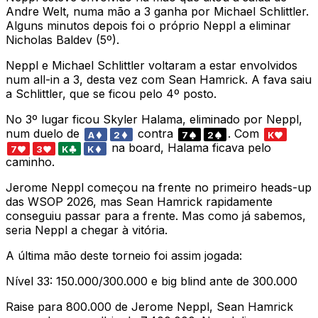
Andre Welt, numa mão a 3 ganha por Michael Schlittler.
Alguns minutos depois foi o próprio Neppl a eliminar
Nicholas Baldev (5º).
Neppl e Michael Schlittler voltaram a estar envolvidos
num all-in a 3, desta vez com Sean Hamrick. A fava saiu
a Schlittler, que se ficou pelo 4º posto.
No 3º lugar ficou Skyler Halama, eliminado por Neppl,
num duelo de
contra
. Com
A
2
7
2
K
na board, Halama ficava pelo
7
3
K
K
caminho.
Jerome Neppl começou na frente no primeiro heads-up
das WSOP 2026, mas Sean Hamrick rapidamente
conseguiu passar para a frente. Mas como já sabemos,
seria Neppl a chegar à vitória.
A última mão deste torneio foi assim jogada:
Nível 33: 150.000/300.000 e big blind ante de 300.000
Raise para 800.000 de Jerome Neppl, Sean Hamrick