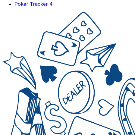
Poker Tracker 4