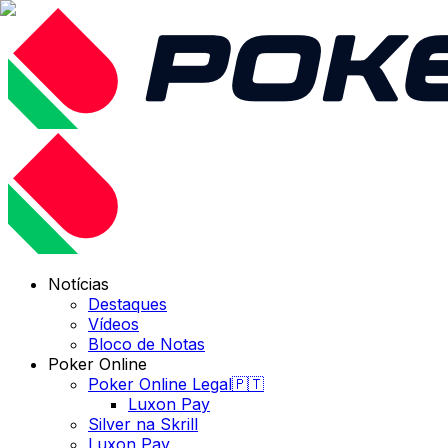
Notícias
Destaques
Vídeos
Bloco de Notas
Poker Online
Poker Online Legal🇵🇹
Luxon Pay
Silver na Skrill
Luxon Pay