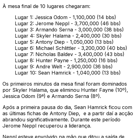
À mesa final de 10 lugares chegaram:
Lugar 1: Jessica Odom - 1,100,000 (14 bbs)
Lugar 2: Jerome Neppl - 3,700,000 (46 bbs)
Lugar 3: Armando Serna - 3,000,000 (38 bbs)
Lugar 4: Skyler Halama - 2,400,000 (30 bbs)
Lugar 5: Antony Diep - 1,050,000 (13 bbs)
Lugar 6: Michael Schlittler - 3,200,000 (40 bbs)
Lugar 7: Nicholas Baldev - 3,400,000 (43 bbs)
Lugar 8: Hunter Payne - 1,250,000 (16 bbs)
Lugar 9: Andre Welt - 2,900,000 (36 bbs)
Lugar 10: Sean Hamrick - 1,040,000 (13 bbs)
Os primeiros minutos da mesa final foram dominados
por Skyler Halama, que eliminou Hunter Fayne (10º),
Jessica Odom (9ª) e Armando Serna (8º).
Após a primeira pausa do dia, Sean Hamrick ficou com
as últimas fichas de Antony Diep, e a partir daí a acção
abrandou significativamente. Durante este período
Jerome Neppl recuperou a liderança.
Neppl esteve envolvido na mão que ditou a saída de