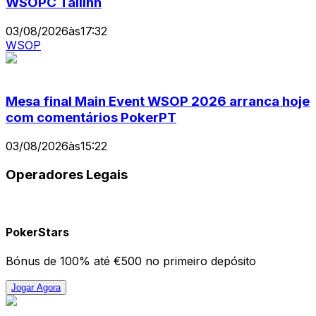
WSOPC Tallinn
03/08/2026
às
17:32
WSOP
Mesa final Main Event WSOP 2026 arranca hoje
com comentários PokerPT
03/08/2026
às
15:22
Operadores Legais
PokerStars
Bónus de 100% até €500 no primeiro depósito
Jogar Agora