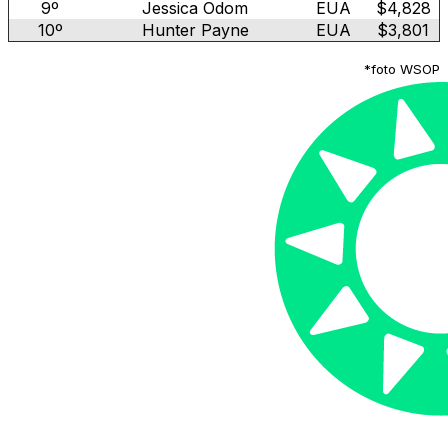
9º
Jessica Odom
EUA
$4,828
10º
Hunter Payne
EUA
$3,801
*foto WSOP