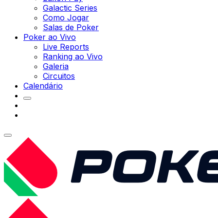
Galactic Series
Como Jogar
Salas de Poker
Poker ao Vivo
Live Reports
Ranking ao Vivo
Galeria
Circuitos
Calendário