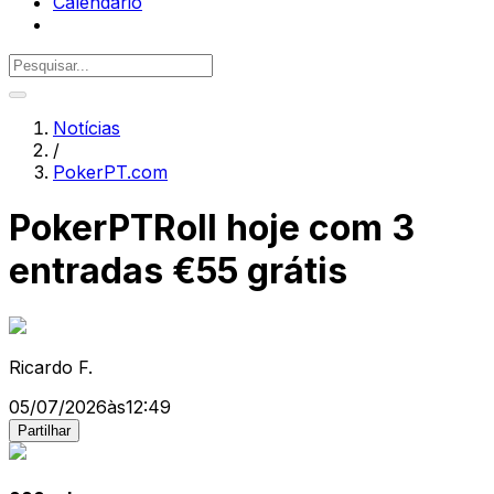
Calendário
Notícias
/
PokerPT.com
PokerPTRoll hoje com 3
entradas €55 grátis
Ricardo F.
05/07/2026
às
12:49
Partilhar