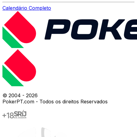
Calendário Completo
© 2004 -
2026
PokerPT.com - Todos os direitos Reservados