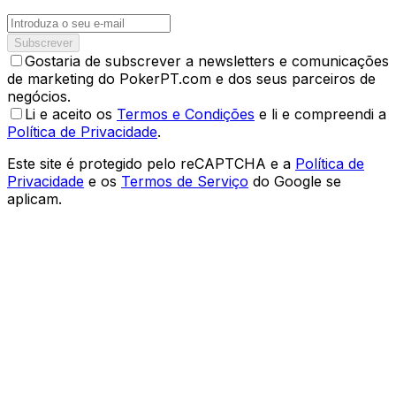
Subscrever
Gostaria de subscrever a newsletters e comunicações
de marketing do PokerPT.com e dos seus parceiros de
negócios.
Li e aceito os
Termos e Condições
e li e compreendi a
Política de Privacidade
.
Este site é protegido pelo reCAPTCHA e a
Política de
Privacidade
e os
Termos de Serviço
do Google se
aplicam.