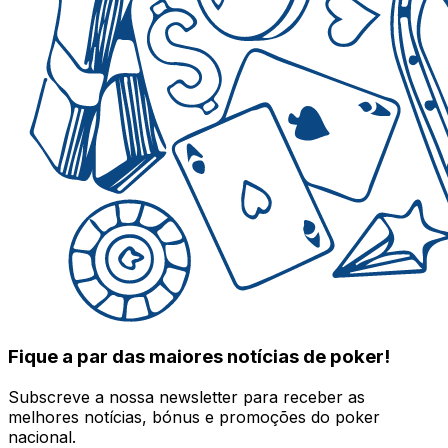
Fique a par das maiores notícias de poker!
Subscreve a nossa newsletter para receber as
melhores notícias, bónus e promoções do poker
nacional.