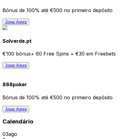
Bónus de 100% até €500 no primeiro depósito
Jogar Agora
Solverde.pt
€100 bónus+ 60 Free Spins + €30 em Freebets
Jogar Agora
888poker
Bónus de 100% até €500 no primeiro depósito
Jogar Agora
Calendário
03
ago