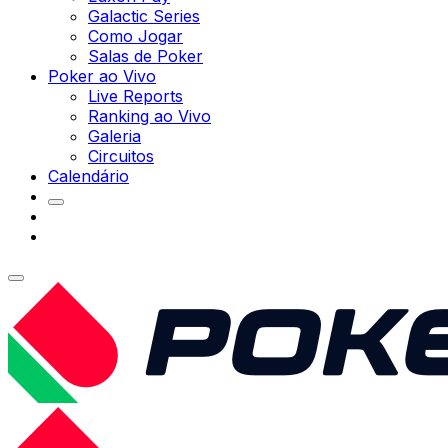
Galactic Series
Como Jogar
Salas de Poker
Poker ao Vivo
Live Reports
Ranking ao Vivo
Galeria
Circuitos
Calendário