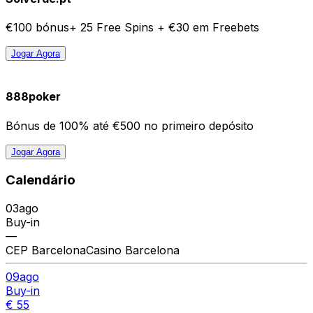
€100 bónus+ 25 Free Spins + €30 em Freebets
Jogar Agora
888poker
Bónus de 100% até €500 no primeiro depósito
Jogar Agora
Calendário
03
ago
Buy-in
—
CEP Barcelona
Casino Barcelona
09
ago
Buy-in
€ 55