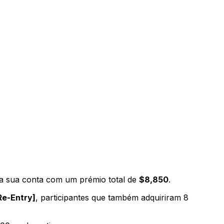
 a sua conta com um prémio total de
$8,850
.
Re-Entry]
, participantes que também adquiriram 8