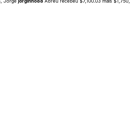
s, Jorge
jorginho88
Abreu
recebeu $7,100.03 mais $1,750