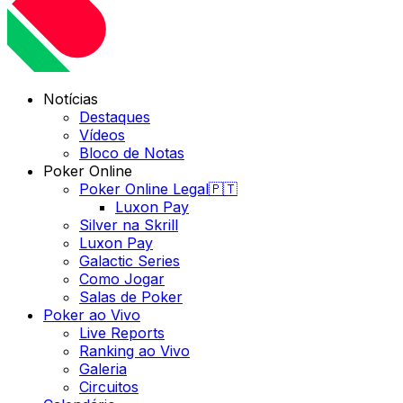
Notícias
Destaques
Vídeos
Bloco de Notas
Poker Online
Poker Online Legal🇵🇹
Luxon Pay
Silver na Skrill
Luxon Pay
Galactic Series
Como Jogar
Salas de Poker
Poker ao Vivo
Live Reports
Ranking ao Vivo
Galeria
Circuitos