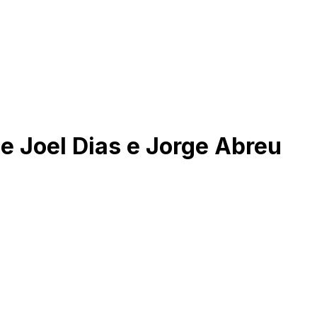
e Joel Dias e Jorge Abreu