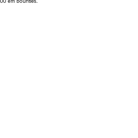
,00 em bounties
.