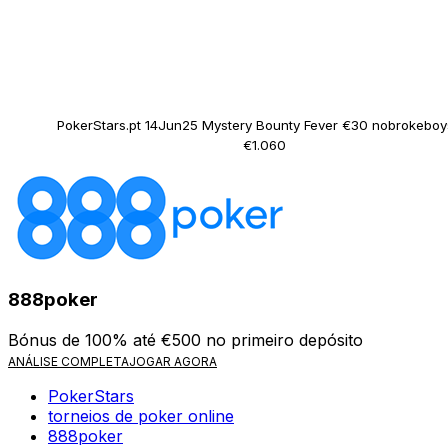
PokerStars.pt 14Jun25 Mystery Bounty Fever €30 nobrokeboy
€1.060
888poker
Bónus de 100% até €500 no primeiro depósito
ANÁLISE COMPLETA
JOGAR AGORA
PokerStars
torneios de poker online
888poker