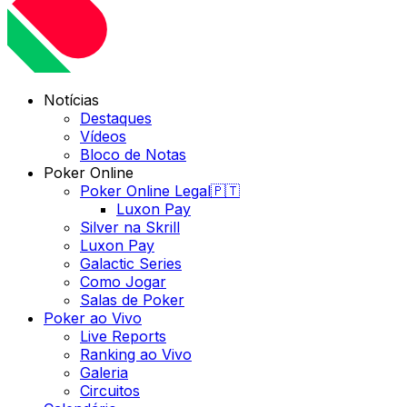
Notícias
Destaques
Vídeos
Bloco de Notas
Poker Online
Poker Online Legal🇵🇹
Luxon Pay
Silver na Skrill
Luxon Pay
Galactic Series
Como Jogar
Salas de Poker
Poker ao Vivo
Live Reports
Ranking ao Vivo
Galeria
Circuitos