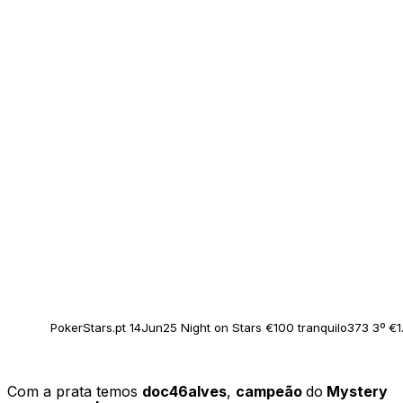
PokerStars.pt 14Jun25 Night on Stars €100 tranquilo373 3º €1
Com a prata temos
doc46alves
,
campeão
do
Mystery