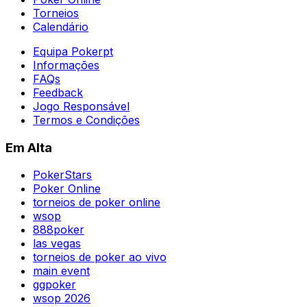
Torneios
Calendário
Equipa Pokerpt
Informações
FAQs
Feedback
Jogo Responsável
Termos e Condições
Em Alta
PokerStars
Poker Online
torneios de poker online
wsop
888poker
las vegas
torneios de poker ao vivo
main event
ggpoker
wsop 2026