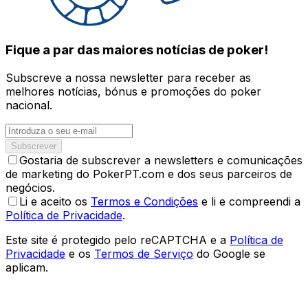
Fique a par das maiores notícias de poker!
Subscreve a nossa newsletter para receber as
melhores notícias, bónus e promoções do poker
nacional.
Subscrever
Gostaria de subscrever a newsletters e comunicações
de marketing do PokerPT.com e dos seus parceiros de
negócios.
Li e aceito os
Termos e Condições
e li e compreendi a
Política de Privacidade
.
Este site é protegido pelo reCAPTCHA e a
Política de
Privacidade
e os
Termos de Serviço
do Google se
aplicam.