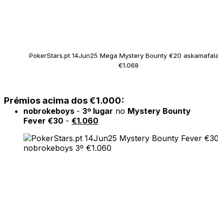
PokerStars.pt 14Jun25 Mega Mystery Bounty €20 askamafala
€1.068
Prémios acima dos €1.000:
nobrokeboys
-
3º lugar
no
Mystery Bounty
Fever €30
-
€1.060