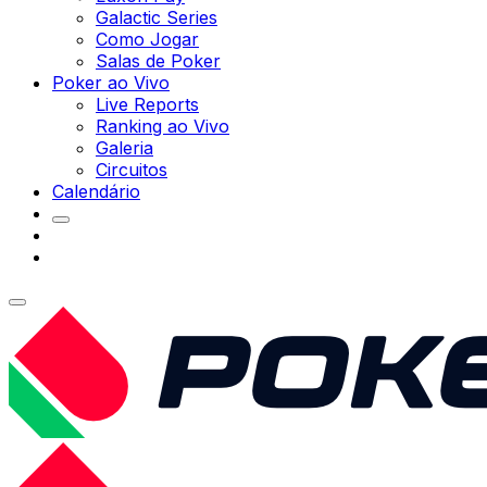
Galactic Series
Como Jogar
Salas de Poker
Poker ao Vivo
Live Reports
Ranking ao Vivo
Galeria
Circuitos
Calendário