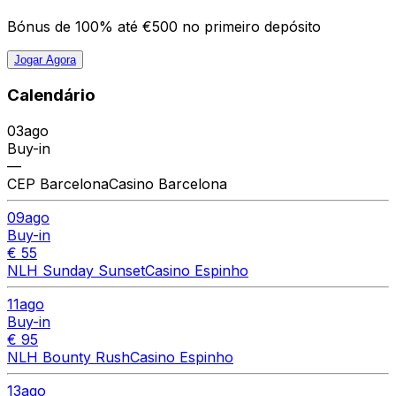
Bónus de 100% até €500 no primeiro depósito
Jogar Agora
Calendário
03
ago
Buy-in
—
CEP Barcelona
Casino Barcelona
09
ago
Buy-in
€ 55
NLH Sunday Sunset
Casino Espinho
11
ago
Buy-in
€ 95
NLH Bounty Rush
Casino Espinho
13
ago