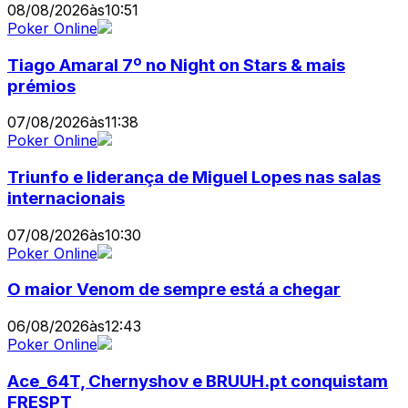
08/08/2026
às
10:51
Poker Online
Tiago Amaral 7º no Night on Stars & mais
prémios
07/08/2026
às
11:38
Poker Online
Triunfo e liderança de Miguel Lopes nas salas
internacionais
07/08/2026
às
10:30
Poker Online
O maior Venom de sempre está a chegar
06/08/2026
às
12:43
Poker Online
Ace_64T, Chernyshov e BRUUH.pt conquistam
FRESPT