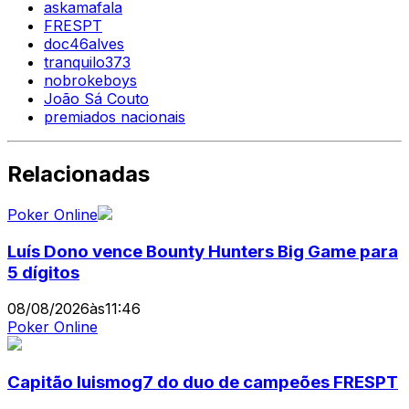
askamafala
FRESPT
doc46alves
tranquilo373
nobrokeboys
João Sá Couto
premiados nacionais
Relacionadas
Poker Online
Luís Dono vence Bounty Hunters Big Game para
5 dígitos
08/08/2026
às
11:46
Poker Online
Capitão luismog7 do duo de campeões FRESPT