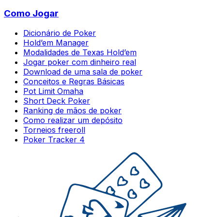
Como Jogar
Dicionário de Poker
Hold’em Manager
Modalidades de Texas Hold’em
Jogar poker com dinheiro real
Download de uma sala de poker
Conceitos e Regras Básicas
Pot Limit Omaha
Short Deck Poker
Ranking de mãos de poker
Como realizar um depósito
Torneios freeroll
Poker Tracker 4