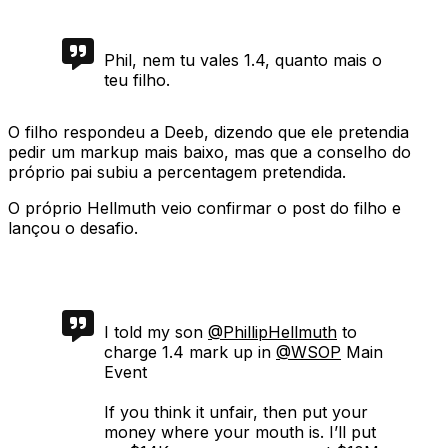
Phil, nem tu vales 1.4, quanto mais o
teu filho.
O filho respondeu a Deeb, dizendo que ele pretendia
pedir um markup mais baixo, mas que a conselho do
próprio pai subiu a percentagem pretendida.
O próprio Hellmuth veio confirmar o post do filho e
lançou o desafio.
I told my son
@PhillipHellmuth
to
charge 1.4 mark up in
@WSOP
Main
Event
If you think it unfair, then put your
money where your mouth is. I’ll put