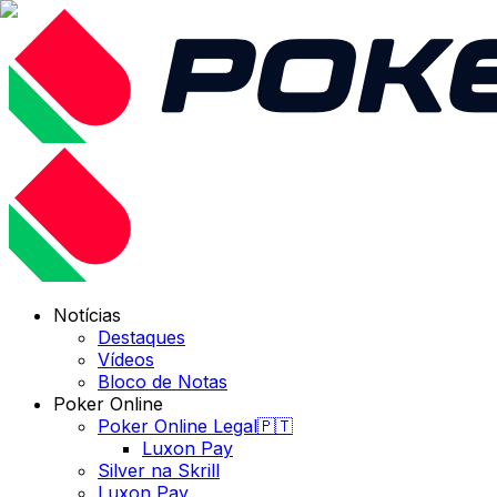
Notícias
Destaques
Vídeos
Bloco de Notas
Poker Online
Poker Online Legal🇵🇹
Luxon Pay
Silver na Skrill
Luxon Pay