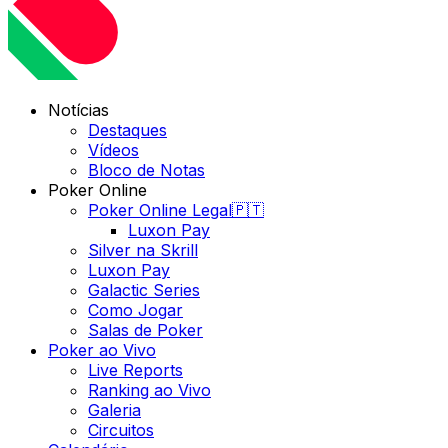
Notícias
Destaques
Vídeos
Bloco de Notas
Poker Online
Poker Online Legal🇵🇹
Luxon Pay
Silver na Skrill
Luxon Pay
Galactic Series
Como Jogar
Salas de Poker
Poker ao Vivo
Live Reports
Ranking ao Vivo
Galeria
Circuitos