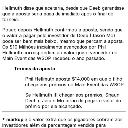
Hellmuth disse que aceitaria, desde que Deeb garantisse
que a aposta seria paga de imediato após o final do
torneio.
Pouco depois Hellmuth confirmou a aposta, sendo que
o valor a pagar pelo investidor de Deeb (Jason Mo)
pode ser bem mais baixo, mesmo que percam a aposta.
Os $10 Milhões inicialmente avançados por Phil
Hellmuth correspondem ao valor que o vencedor do
Main Event das WSOP recebeu o ano passado.
Termos da aposta
Phil Hellmuth aposta $14,000 em que o filho
chega aos prémios no Main Event das WSOP.
Se Hellmuth III chegar aos prémios, Shaun
Deeb e Jason Mo terão de pagar o valor do
prémio por ele alcançado.
*
markup
é o valor extra que os jogadores cobram aos
investidores além da percentagem vendida para