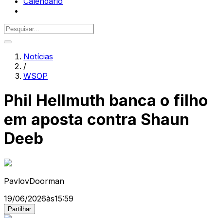
Calendário
Notícias
/
WSOP
Phil Hellmuth banca o filho
em aposta contra Shaun
Deeb
PavlovDoorman
19/06/2026
às
15:59
Partilhar