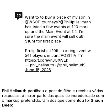
Want to to buy a piece of my son in
@WSOP
tourneys?
@PhillipHellmuth
has listed a few events at 1.10 mark
up and the Main Event at 1.4. I’m
sure the main event will sell out!
$10M for first place
Phillip finished 10th in a ring event w
541 players in Jan
#POSITIVITY
https://t.co/evn3UXi9Ek
— phil_hellmuth (@phil_hellmuth)
June 18, 2026
Phil Hellmuth
partilhou o post do filho e recebeu várias
respostas, a maior parte das quais de incredulidade com
o markup pretendido. Um dos que comentou foi
Shaun
Deeb
: