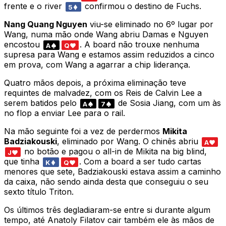
frente e o river
confirmou o destino de Fuchs.
5
Nang Quang Nguyen
viu-se eliminado no 6º lugar por
Wang, numa mão onde Wang abriu Damas e Nguyen
encostou
. A board não trouxe nenhuma
A
Q
supresa para Wang e estamos assim reduzidos a cinco
em prova, com Wang a agarrar a chip liderança.
Quatro mãos depois, a próxima eliminação teve
requintes de malvadez, com os Reis de Calvin Lee a
serem batidos pelo
de Sosia Jiang, com um às
A
7
no flop a enviar Lee para o rail.
Na mão seguinte foi a vez de perdermos
Mikita
Badziakouski
, eliminado por Wang. O chinês abriu
A
no botão e pagou o all-in de Mikita na big blind,
J
que tinha
. Com a board a ser tudo cartas
K
Q
menores que sete, Badziakouski estava assim a caminho
da caixa, não sendo ainda desta que conseguiu o seu
sexto título Triton.
Os últimos três degladiaram-se entre si durante algum
tempo, até Anatoly Filatov cair também ele às mãos de