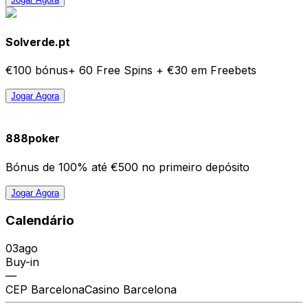
Solverde.pt
€100 bónus+ 60 Free Spins + €30 em Freebets
Jogar Agora
888poker
Bónus de 100% até €500 no primeiro depósito
Jogar Agora
Calendário
03
ago
Buy-in
—
CEP Barcelona
Casino Barcelona