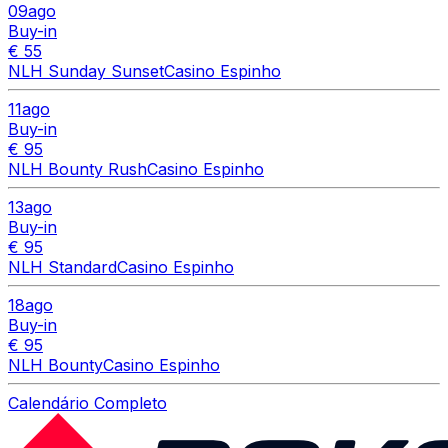
09
ago
Buy-in
€ 55
NLH Sunday Sunset
Casino Espinho
11
ago
Buy-in
€ 95
NLH Bounty Rush
Casino Espinho
13
ago
Buy-in
€ 95
NLH Standard
Casino Espinho
18
ago
Buy-in
€ 95
NLH Bounty
Casino Espinho
Calendário Completo