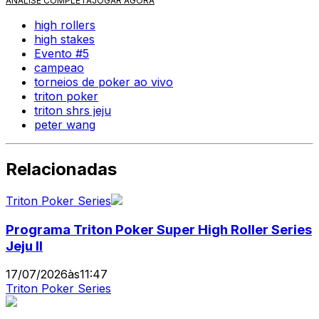
ANÁLISE COMPLETA
JOGAR AGORA
high rollers
high stakes
Evento #5
campeao
torneios de poker ao vivo
triton poker
triton shrs jeju
peter wang
Relacionadas
Triton Poker Series
Programa Triton Poker Super High Roller Series
Jeju II
17/07/2026
às
11:47
Triton Poker Series