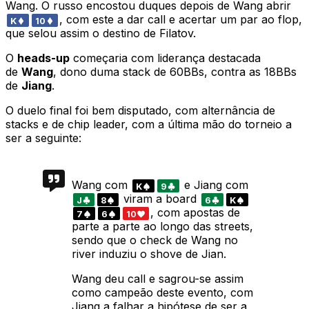
Wang. O russo encostou duques depois de Wang abrir
, com este a dar call e acertar um par ao flop,
K
10
que selou assim o destino de Filatov.
O
heads-up
começaria com liderança destacada
de
Wang
, dono duma stack de 60BBs, contra as 18BBs
de
Jiang
.
O duelo final foi bem disputado, com alternância de
stacks e de chip leader, com a última mão do torneio a
ser a seguinte:
Wang com
e Jiang com
K
9
viram a board
J
8
6
K
, com apostas de
7
6
10
parte a parte ao longo das streets,
sendo que o check de Wang no
river induziu o shove de Jian.
Wang deu call e sagrou-se assim
como campeão deste evento, com
Jiang a falhar a hipótese de ser a