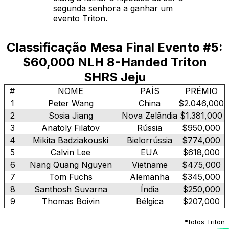
segunda senhora a ganhar um
evento Triton.
Classificação Mesa Final Evento #5:
$60,000 NLH 8-Handed Triton
SHRS Jeju
#
NOME
PAÍS
PRÉMIO
1
Peter Wang
China
$2.046,000
2
Sosia Jiang
Nova Zelândia
$1.381,000
3
Anatoly Filatov
Rússia
$950,000
4
Mikita Badziakouski
Bielorrússia
$774,000
5
Calvin Lee
EUA
$618,000
6
Nang Quang Nguyen
Vietname
$475,000
7
Tom Fuchs
Alemanha
$345,000
8
Santhosh Suvarna
Índia
$250,000
9
Thomas Boivin
Bélgica
$207,000
*fotos Triton