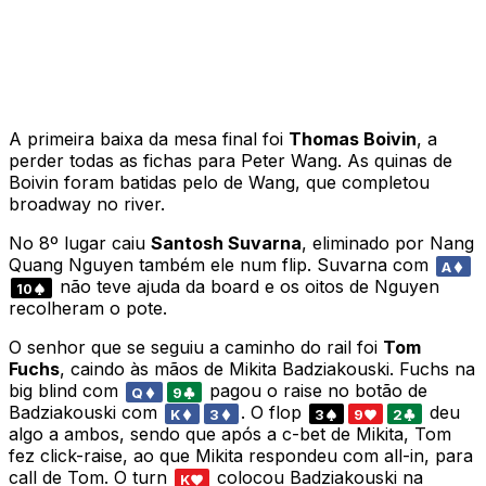
A primeira baixa da mesa final foi
Thomas Boivin
, a
perder todas as fichas para Peter Wang. As quinas de
Boivin foram batidas pelo de Wang, que completou
broadway no river.
No 8º lugar caiu
Santosh Suvarna
, eliminado por Nang
Quang Nguyen também ele num flip. Suvarna com
A
não teve ajuda da board e os oitos de Nguyen
10
recolheram o pote.
O senhor que se seguiu a caminho do rail foi
Tom
Fuchs
, caindo às mãos de Mikita Badziakouski. Fuchs na
big blind com
pagou o raise no botão de
Q
9
Badziakouski com
. O flop
deu
K
3
3
9
2
algo a ambos, sendo que após a c-bet de Mikita, Tom
fez click-raise, ao que Mikita respondeu com all-in, para
call de Tom. O turn
colocou Badziakouski na
K