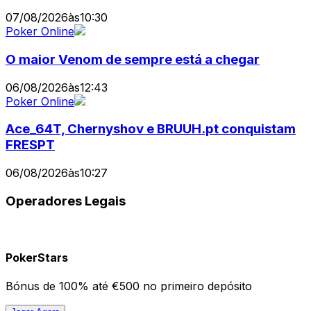
07/08/2026
às
10:30
Poker Online
O maior Venom de sempre está a chegar
06/08/2026
às
12:43
Poker Online
Ace_64T, Chernyshov e BRUUH.pt conquistam
FRESPT
06/08/2026
às
10:27
Operadores Legais
PokerStars
Bónus de 100% até €500 no primeiro depósito