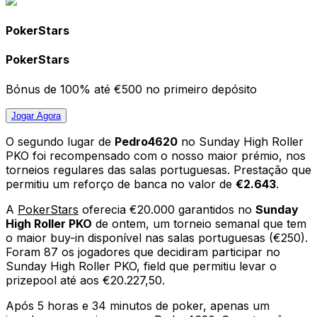
PokerStars
PokerStars
Bónus de 100% até €500 no primeiro depósito
Jogar
Agora
O segundo lugar de
Pedro4620
no Sunday High Roller
PKO foi recompensado com o nosso maior prémio, nos
torneios regulares das salas portuguesas. Prestação que
permitiu um reforço de banca no valor de
€2.643
.
A
PokerStars
oferecia €20.000 garantidos no
Sunday
High Roller PKO
de ontem, um torneio semanal que tem
o maior buy-in disponível nas salas portuguesas (€250).
Foram 87 os jogadores que decidiram participar no
Sunday High Roller PKO, field que permitiu levar o
prizepool até aos €20.227,50.
Após 5 horas e 34 minutos de poker, apenas um