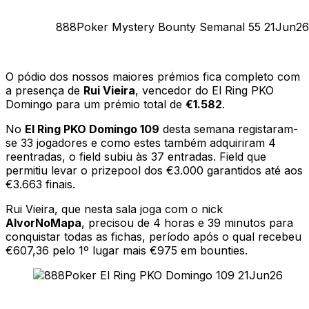
888Poker Mystery Bounty Semanal 55 21Jun26
O pódio dos nossos maiores prémios fica completo com
a presença de
Rui Vieira
, vencedor do El Ring PKO
Domingo para um prémio total de
€1.582
.
No
El Ring PKO Domingo 109
desta semana registaram-
se 33 jogadores e como estes também adquiriram 4
reentradas, o field subiu às 37 entradas. Field que
permitiu levar o prizepool dos €3.000 garantidos até aos
€3.663 finais.
Rui Vieira, que nesta sala joga com o nick
AlvorNoMapa
, precisou de 4 horas e 39 minutos para
conquistar todas as fichas, período após o qual
recebeu
€607,36 pelo 1º lugar mais €975 em bounties
.