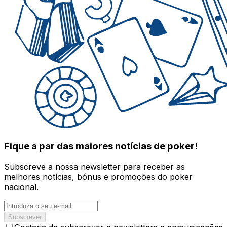
Fique a par das maiores notícias de poker!
Subscreve a nossa newsletter para receber as
melhores notícias, bónus e promoções do poker
nacional.
Subscrever