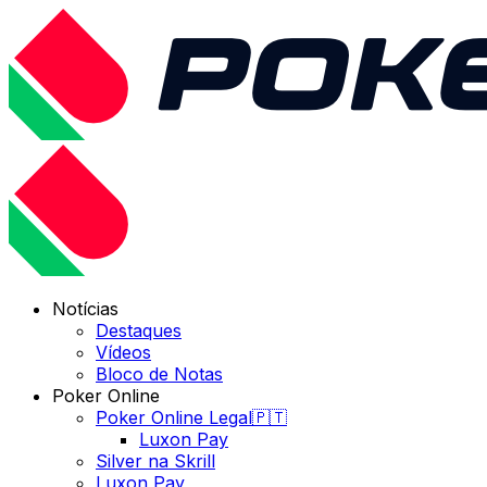
Notícias
Destaques
Vídeos
Bloco de Notas
Poker Online
Poker Online Legal🇵🇹
Luxon Pay
Silver na Skrill
Luxon Pay