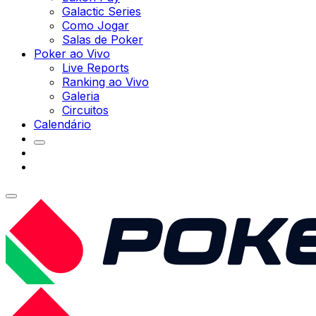
Galactic Series
Como Jogar
Salas de Poker
Poker ao Vivo
Live Reports
Ranking ao Vivo
Galeria
Circuitos
Calendário