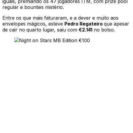
iguais, premiando os 47 jogadores ITM, com prize pool
regular e bounties mistério.
Entre os que mais faturaram, e a dever e muito aos
envelopes mágicos, esteve
Pedro Regateiro
que apesar
de cair no quarto lugar, saiu com
€2.141
no bolso.