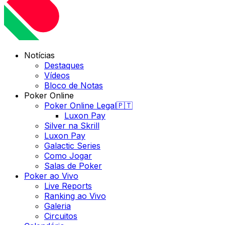
Notícias
Destaques
Vídeos
Bloco de Notas
Poker Online
Poker Online Legal🇵🇹
Luxon Pay
Silver na Skrill
Luxon Pay
Galactic Series
Como Jogar
Salas de Poker
Poker ao Vivo
Live Reports
Ranking ao Vivo
Galeria
Circuitos