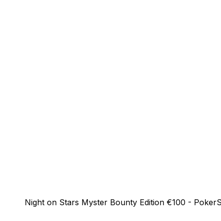
Night on Stars Myster Bounty Edition €100 - PokerS