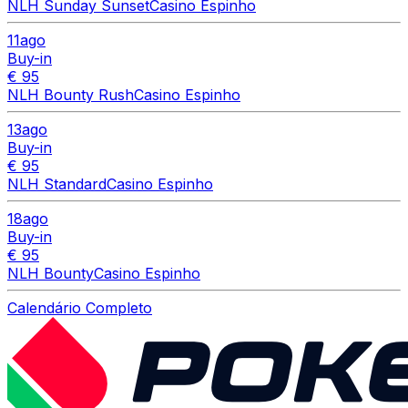
NLH Sunday Sunset
Casino Espinho
11
ago
Buy-in
€ 95
NLH Bounty Rush
Casino Espinho
13
ago
Buy-in
€ 95
NLH Standard
Casino Espinho
18
ago
Buy-in
€ 95
NLH Bounty
Casino Espinho
Calendário Completo