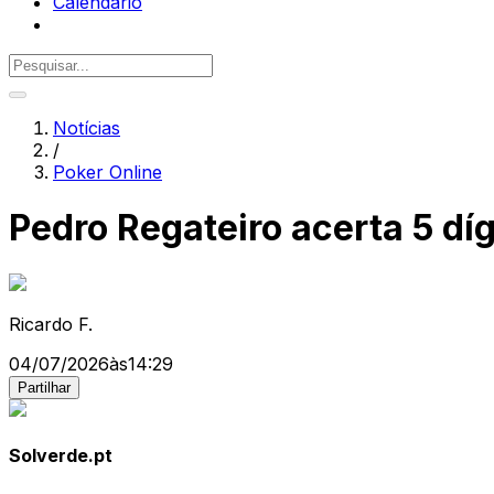
Calendário
Notícias
/
Poker Online
Pedro Regateiro acerta 5 dí
Ricardo F.
04/07/2026
às
14:29
Partilhar
Solverde.pt