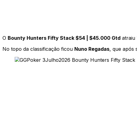
O
Bounty Hunters Fifty Stack $54 | $45.000 Gtd
atraiu
No topo da classificação ficou
Nuno Regadas
, que após 