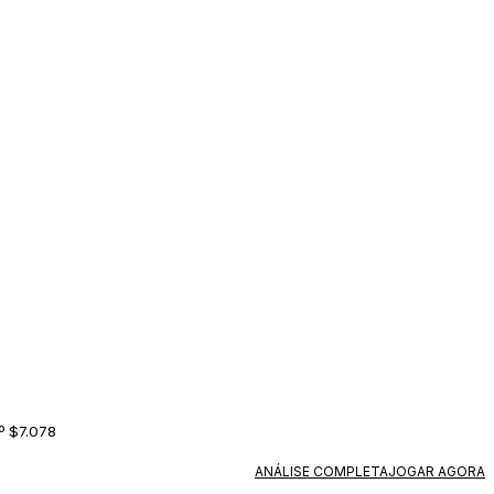
º $7.078
ANÁLISE COMPLETA
JOGAR AGORA