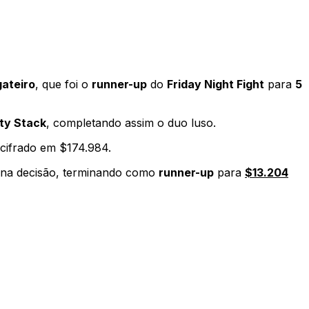
ateiro
, que foi o
runner-up
do
Friday Night Fight
para
5
ty Stack
, completando assim o duo luso.
 cifrado em $174.984.
 na decisão, terminando como
runner-up
para
$13.204