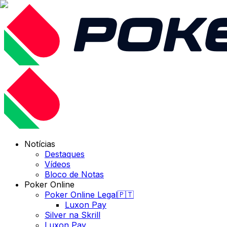
Notícias
Destaques
Vídeos
Bloco de Notas
Poker Online
Poker Online Legal🇵🇹
Luxon Pay
Silver na Skrill
Luxon Pay