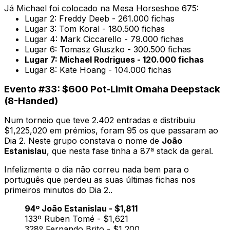
Já Michael foi colocado na Mesa Horseshoe 675:
Lugar 2: Freddy Deeb - 261.000 fichas
Lugar 3: Tom Koral - 180.500 fichas
Lugar 4: Mark Ciccarello - 79.000 fichas
Lugar 6: Tomasz Gluszko - 300.500 fichas
Lugar 7: Michael Rodrigues - 120.000 fichas
Lugar 8: Kate Hoang - 104.000 fichas
Evento #33: $600 Pot-Limit Omaha Deepstack
(8-Handed)
Num torneio que teve 2.402 entradas e distribuiu
$1,225,020 em prémios, foram 95 os que passaram ao
Dia 2. Neste grupo constava o nome de
João
Estanislau
, que nesta fase tinha a 87ª stack da geral.
Infelizmente o dia não correu nada bem para o
português que perdeu as suas últimas fichas nos
primeiros minutos do Dia 2..
94º João Estanislau - $1,811
133º Ruben Tomé - $1,621
328º Fernando Brito - $1,200