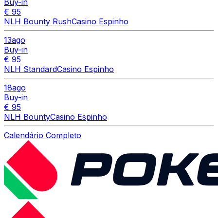
Buy-in
€ 95
NLH Bounty Rush
Casino Espinho
13
ago
Buy-in
€ 95
NLH Standard
Casino Espinho
18
ago
Buy-in
€ 95
NLH Bounty
Casino Espinho
Calendário Completo