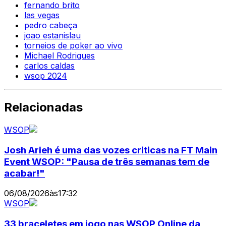
fernando brito
las vegas
pedro cabeça
joao estanislau
torneios de poker ao vivo
Michael Rodrigues
carlos caldas
wsop 2024
Relacionadas
WSOP
Josh Arieh é uma das vozes criticas na FT Main
Event WSOP: "Pausa de três semanas tem de
acabar!"
06/08/2026
às
17:32
WSOP
33 braceletes em jogo nas WSOP Online da