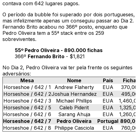
contava com 642 lugares pagos.
O período da bubble foi superado por dois portugueses,
mas infelizmente apenas um conseguiu passar ao Dia 2.
Fernando Brito acabou no 366º posto, enquanto que
Pedro Oliveira tem a 55ª stack entre os 259
sobreviventes.
55º Pedro Oliveira - 890.000 fichas
366º
Fernando Brito
- $1,821
No Dia 2, Pedro Oliveira vai ter pela frente os seguintes
adversários:
Mesa
Nome
País
Ficha
Horseshoe / 642 / 1
Andrew Flaherty
EUA
370,00
Horseshoe / 642 / 2
Joshua Hernandez
EUA
495,0
Horseshoe / 642 / 3
Michael Phillips
EUA
1,460,0
Horseshoe / 642 / 5
Caleb Piderit
EUA
1,325,0
Horseshoe / 642 / 6
Sarang Ahuja
EUA
1,260,0
Horseshoe / 642 / 7
Pedro Oliveira
Portugal
890,0
Horseshoe / 642 / 8
Philippe Casciola
EUA
760,0