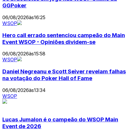
GGPoker
06/08/2026
às
16:25
WSOP
Hero call errado sentenciou campeão do Main
Event WSOP - Opiniões dividem-se
06/08/2026
às
15:58
WSOP
Daniel Negreanu e Scott Seiver revelam falhas
na votação do Poker Hall of Fame
06/08/2026
às
13:34
WSOP
Lucas Jumalon é o campeão do WSOP Main
Event de 2026