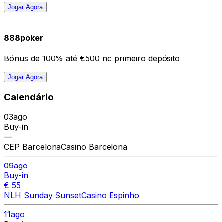
Jogar Agora
888poker
Bónus de 100% até €500 no primeiro depósito
Jogar Agora
Calendário
03
ago
Buy-in
—
CEP Barcelona
Casino Barcelona
09
ago
Buy-in
€ 55
NLH Sunday Sunset
Casino Espinho
11
ago