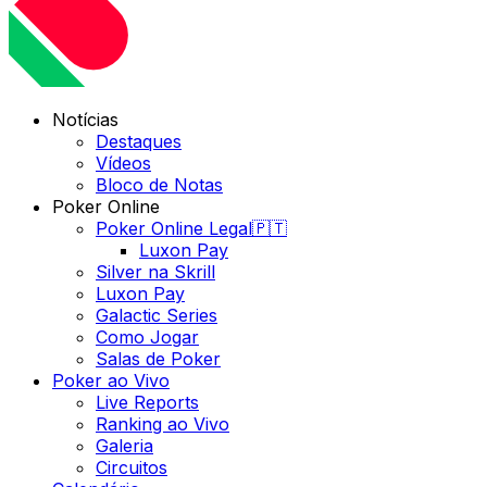
Notícias
Destaques
Vídeos
Bloco de Notas
Poker Online
Poker Online Legal🇵🇹
Luxon Pay
Silver na Skrill
Luxon Pay
Galactic Series
Como Jogar
Salas de Poker
Poker ao Vivo
Live Reports
Ranking ao Vivo
Galeria
Circuitos