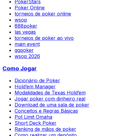
PokerStars
Poker Online
torneios de poker online
wsop
888poker
las vegas
torneios de poker ao vivo
main event
ggpoker
wsop 2026
Como Jogar
Dicionário de Poker
Hold’em Manager
Modalidades de Texas Hold’em
Jogar poker com dinheiro real
Download de uma sala de poker
Conceitos e Regras Básicas
Pot Limit Omaha
Short Deck Poker
Ranking de mãos de poker
Como realizar um depósito