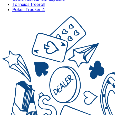
Torneios freeroll
Poker Tracker 4