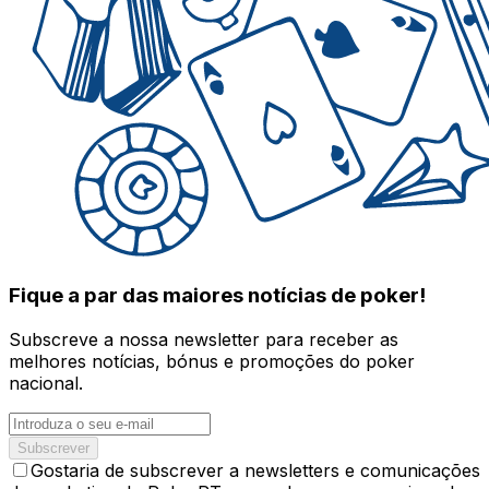
Fique a par das maiores notícias de poker!
Subscreve a nossa newsletter para receber as
melhores notícias, bónus e promoções do poker
nacional.
Subscrever
Gostaria de subscrever a newsletters e comunicações