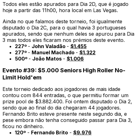
Todos eles estão apurados para Dia 2D, que é jogado
hoje a partir das 11h00, hora local em Las Vegas.
Ainda no que falamos deste torneio, foi igualmente
disputado o Dia 2C, para o qual havia 3 portugueses
apurados, sendo que nenhum deles se apurou para Dia
3 mas todos eles ficaram nos prémios deste evento.
227º
-
John Valadão
-
$1.455
277º
-
Manuel Machado
-
$1.322
500º
-
João Matos
-
$1.006
Evento #39: $5.000 Seniors High Roller No-
Limit Hold'em
Este torneio dedicado aos jogadores de mais idade
contou com 844 entradas, o que permitiu formar um
prize pool de $3.882.400. Foi ontem disputado o Dia 2,
sendo que ao final do dia chegaram 44 jogadores.
Fernando Brito esteve presente neste segundo dia, e
pese embora não tenha conseguido passar para Dia 3,
ficou no dinheiro.
120º
-
Fernando Brito
-
$9.976