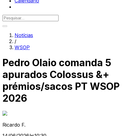
Calendário
Notícias
/
WSOP
Pedro Olaio comanda 5
apurados Colossus &+
prémios/sacos PT WSOP
2026
Ricardo F.
14/06/2026
às
10:30