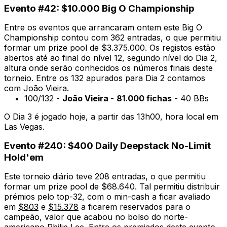
Evento #42: $10.000 Big O Championship
Entre os eventos que arrancaram ontem este Big O
Championship contou com 362 entradas, o que permitiu
formar um prize pool de $3.375.000. Os registos estão
abertos até ao final do nível 12, segundo nível do Dia 2,
altura onde serão conhecidos os números finais deste
torneio. Entre os 132 apurados para Dia 2 contamos
com João Vieira.
100/132 -
João Vieira
-
81.000 fichas
- 40 BBs
O Dia 3 é jogado hoje, a partir das 13h00, hora local em
Las Vegas.
Evento #240: $400 Daily Deepstack No-Limit
Hold'em
Este torneio diário teve 208 entradas, o que permitiu
formar um prize pool de $68.640. Tal permitiu distribuir
prémios pelo top-32, com o min-cash a ficar avaliado
em
$803
e
$15.378
a ficarem reservados para o
campeão, valor que acabou no bolso do norte-
americano Philip Lee. Entre os premiados deste evento