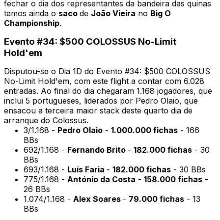
fechar o dia dos representantes da bandeira das quinas
temos ainda o
saco
de
João Vieira
no
Big O
Championship
.
Evento #34: $500 COLOSSUS No-Limit
Hold'em
Disputou-se o Dia 1D do
Evento #34: $500 COLOSSUS
No-Limit Hold'em, com este flight a contar com 6.028
entradas. Ao final do dia chegaram 1.168 jogadores, que
inclui 5 portugueses, liderados por Pedro Olaio, que
ensacou a terceira maior stack deste quarto dia de
arranque do Colossus.
3/1.168 -
Pedro Olaio
-
1.000.000 fichas
- 166
BBs
692/1.168 -
Fernando Brito
-
182.000 fichas
- 30
BBs
693/1.168 -
Luís Faria
-
182.000 fichas
- 30 BBs
775/1.168 -
António da Costa
-
158.000 fichas
-
26 BBs
1.074/1.168 -
Alex Soares
-
79.000 fichas
- 13
BBs