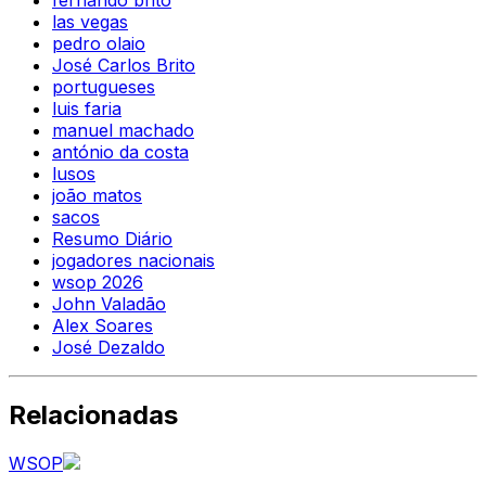
fernando brito
las vegas
pedro olaio
José Carlos Brito
portugueses
luis faria
manuel machado
antónio da costa
lusos
joão matos
sacos
Resumo Diário
jogadores nacionais
wsop 2026
John Valadão
Alex Soares
José Dezaldo
Relacionadas
WSOP