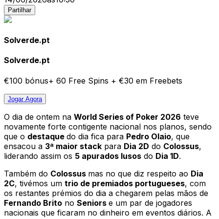
Partilhar
Solverde.pt
Solverde.pt
€100 bónus+ 60 Free Spins + €30 em Freebets
Jogar
Agora
O dia de ontem na
World Series of Poker 2026
teve
novamente forte contigente nacional nos planos, sendo
que o
destaque
do dia fica para
Pedro Olaio
, que
ensacou a
3ª maior stack
para
Dia 2D
do
Colossus
,
liderando assim os
5 apurados lusos
do
Dia 1D
.
Também do
Colossus
mas no que diz respeito ao
Dia
2C
, tivémos um
trio de premiados portugueses
, com
os restantes prémios do dia a chegarem pelas mãos de
Fernando Brito
no
Seniors
e um par de jogadores
nacionais que ficaram no dinheiro em eventos diários. A