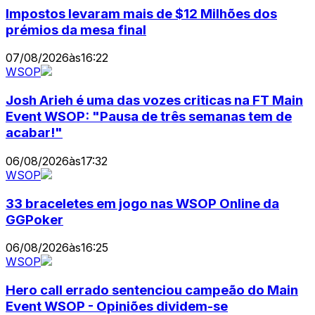
Impostos levaram mais de $12 Milhões dos
prémios da mesa final
07/08/2026
às
16:22
WSOP
Josh Arieh é uma das vozes criticas na FT Main
Event WSOP: "Pausa de três semanas tem de
acabar!"
06/08/2026
às
17:32
WSOP
33 braceletes em jogo nas WSOP Online da
GGPoker
06/08/2026
às
16:25
WSOP
Hero call errado sentenciou campeão do Main
Event WSOP - Opiniões dividem-se