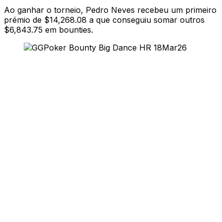
Ao ganhar o torneio, Pedro Neves
recebeu um primeiro
prémio de $14,268.08 a que conseguiu somar outros
$6,843.75 em bounties
.