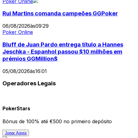
Poker Online
Rui Martins comanda campeões GGPoker
06/08/2026
às
09:29
Poker Online
Bluff de Juan Pardo entrega título a Hannes
Jeschka - Espanhol passou $10 milhões em
prémios GGMillion$
05/08/2026
às
16:01
Operadores Legais
PokerStars
Bónus de 100% até €500 no primeiro depósito
Jogar Agora