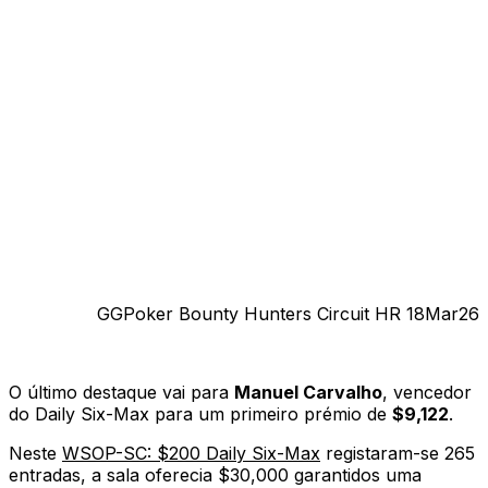
GGPoker Bounty Hunters Circuit HR 18Mar26
O último destaque vai para
Manuel Carvalho
, vencedor
do Daily Six-Max para um primeiro prémio de
$9,122
.
Neste
WSOP-SC: $200 Daily Six-Max
registaram-se 265
entradas, a sala oferecia $30,000 garantidos uma