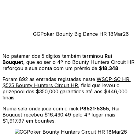
GGPoker Bounty Big Dance HR 18Mar26
No patamar dos 5 dígitos também terminou
Rui
Bouquet
, que ao ser o 4º no Bounty Hunters Circuit HR
reforçou a sua conta com um prémio de
$18,348
.
Foram 892 as entradas registadas neste
WSOP-SC HR:
$525 Bounty Hunters Circuit HR
, field que levou o
prizepool dos $350,000 garantidos até aos $446,000
finais.
Numa sala onde joga com o nick
P8521-5355
, Rui
Bouquet
recebeu $16,430.49 pelo 4º lugar mais
$1,917.97 em bounties
.