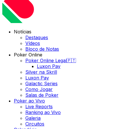
Notícias
Destaques
Vídeos
Bloco de Notas
Poker Online
Poker Online Legal🇵🇹
Luxon Pay
Silver na Skrill
Luxon Pay
Galactic Series
Como Jogar
Salas de Poker
Poker ao Vivo
Live Reports
Ranking ao Vivo
Galeria
Circuitos