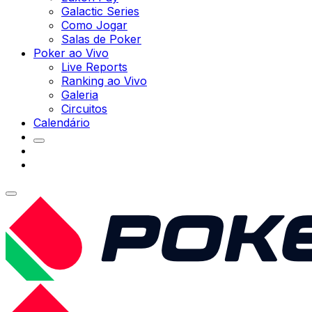
Galactic Series
Como Jogar
Salas de Poker
Poker ao Vivo
Live Reports
Ranking ao Vivo
Galeria
Circuitos
Calendário