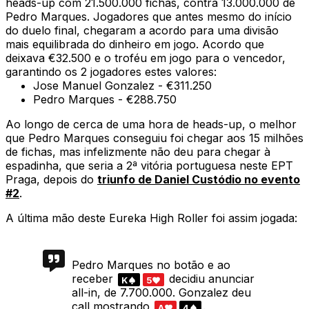
heads-up com 21.500.000 fichas, contra 13.000.000 de
Pedro Marques. Jogadores que antes mesmo do início
do duelo final, chegaram a acordo para uma divisão
mais equilibrada do dinheiro em jogo. Acordo que
deixava €32.500 e o troféu em jogo para o vencedor,
garantindo os 2 jogadores estes valores:
Jose Manuel Gonzalez - €311.250
Pedro Marques - €288.750
Ao longo de cerca de uma hora de heads-up, o melhor
que Pedro Marques conseguiu foi chegar aos 15 milhões
de fichas, mas infelizmente não deu para chegar à
espadinha, que seria a 2ª vitória portuguesa neste EPT
Praga, depois do
triunfo de Daniel Custódio no evento
#2
.
A última mão deste Eureka High Roller foi assim jogada:
Pedro Marques no botão e ao
receber
decidiu anunciar
K
5
all-in, de 7.700.000. Gonzalez deu
call mostrando
.
A
4