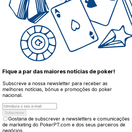
Fique a par das maiores notícias de poker!
Subscreve a nossa newsletter para receber as
melhores notícias, bónus e promoções do poker
nacional.
Subscrever
Gostaria de subscrever a newsletters e comunicações
de marketing do PokerPT.com e dos seus parceiros de
negócios.