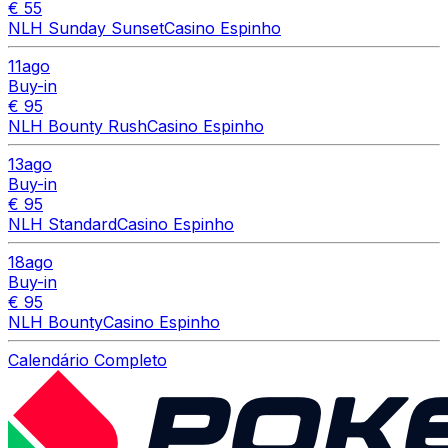
€ 55
NLH Sunday Sunset
Casino Espinho
11
ago
Buy-in
€ 95
NLH Bounty Rush
Casino Espinho
13
ago
Buy-in
€ 95
NLH Standard
Casino Espinho
18
ago
Buy-in
€ 95
NLH Bounty
Casino Espinho
Calendário Completo