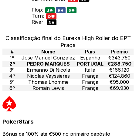
Flop:
J
9
6
Turn:
Q
River:
3
Classificação final do Eureka High Roller do EPT
Praga
#
Nome
País
Prémio
1º
Jose Manuel Gonzalez
Espanha
€343.750
2º
PEDRO MARQUES
PORTUGAL
€288.750
3º
Ermanno Di Nicola
Itália
€166.120
4º
Nicolas Vayssieres
França
€124.860
5º
Thomas Lhomme
França
€95.000
6º
Romain Lewis
França
€69.930
PokerStars
Bónus de 100% até €500 no primeiro depósito