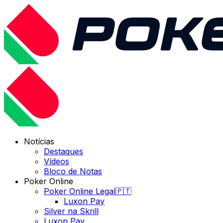
Notícias
Destaques
Vídeos
Bloco de Notas
Poker Online
Poker Online Legal🇵🇹
Luxon Pay
Silver na Skrill
Luxon Pay