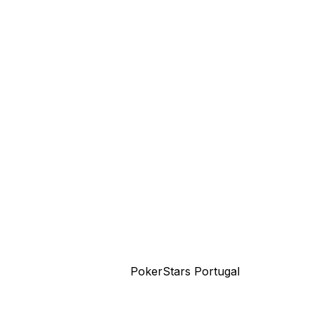
PokerStars Portugal