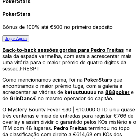
PokerStars
PokerStars
Bónus de 100% até €500 no primeiro depósito
Jogar
Agora
Back-to-back sessões gordas para Pedro Freitas
na
sala da espada vermelha, com este a acrescentar mais
uma vitória para o maior prémio de quatro dígitos da
sessão.FRESPT.
Como mencionamos acima, foi na
PokerStars
que
encontramos o maior prémio tuga, com a galeria a
acrescentar as vitórias de
ketuutuuuuu
na
888poker
e
de
GrinDanc€
no mesmo operador do capitão.
O
Mystery Bounty Fever €30 | €10.000 GTD
uniu quase
três centenas e meia de entradas para registar €766 de
overlay e assim dividir o garantido pelos KOs mistério e o
ITM com 48 lugares.
Pedro Freitas
terminou no topo
da classificação com direito a €614,68 em KOs dos