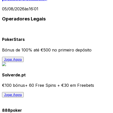
05/08/2026
às
16:01
Operadores Legais
PokerStars
Bónus de 100% até €500 no primeiro depósito
Jogar Agora
Solverde.pt
€100 bónus+ 60 Free Spins + €30 em Freebets
Jogar Agora
888poker