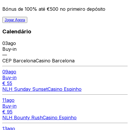
Bónus de 100% até €500 no primeiro depósito
Jogar Agora
Calendário
03
ago
Buy-in
—
CEP Barcelona
Casino Barcelona
09
ago
Buy-in
€ 55
NLH Sunday Sunset
Casino Espinho
11
ago
Buy-in
€ 95
NLH Bounty Rush
Casino Espinho
13
ago