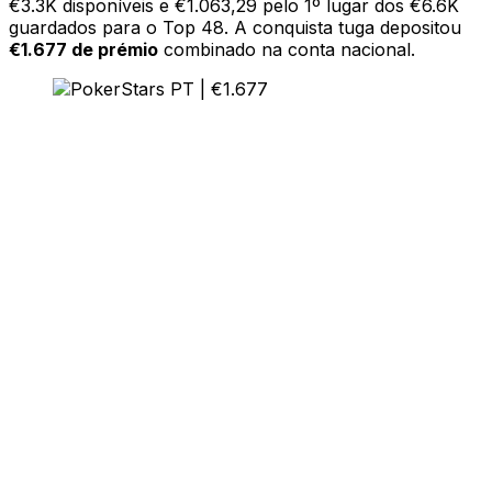
€3.3K disponíveis e €1.063,29 pelo 1º lugar dos €6.6K
guardados para o Top 48. A conquista tuga depositou
€1.677 de prémio
combinado na conta nacional.