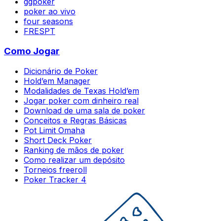
ggpoker
poker ao vivo
four seasons
FRESPT
Como Jogar
Dicionário de Poker
Hold’em Manager
Modalidades de Texas Hold’em
Jogar poker com dinheiro real
Download de uma sala de poker
Conceitos e Regras Básicas
Pot Limit Omaha
Short Deck Poker
Ranking de mãos de poker
Como realizar um depósito
Torneios freeroll
Poker Tracker 4