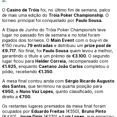
O
Casino de Tróia
foi, no último fim de semana, palco
de mais uma edição do
Tróia Poker Championship
. O
torneio principal foi conquistado por
Paulo Sousa.
A Etapa de Junho do Tróia Poker Championshi teve
lugar no passado fim de semana e no total foram
jogados dois torneios. O
Main Event
com o buy-in de
€150 reuniu
79 entradas
e distribuiu um
prize pool de
€9.717
. No final, foi
Paulo Sousa
quem levou a melhor,
garantindo o título e um prémio de
€3.100
. O segundo
lugar ficou para
Helder Correia
, recompensado com
€1.925
, enquanto
Caetano João Carlos
completou o
pódio, recebendo
€1.350
.
A mesa final contou ainda com
Sérgio Ricardo Augusto
dos Santos
, que terminou na quarta posição para
€950
, e
Nuno Vaz Lopes
, quinto classificado, com
direito a
€700
.
Os restantes lugares premiados da mesa final foram
ocupados por
Eduardo Freitas
(€550),
Bruno Pinto
(€440),
Jorge Dinis
(€370) e
Luís Lopes
, que encerrou