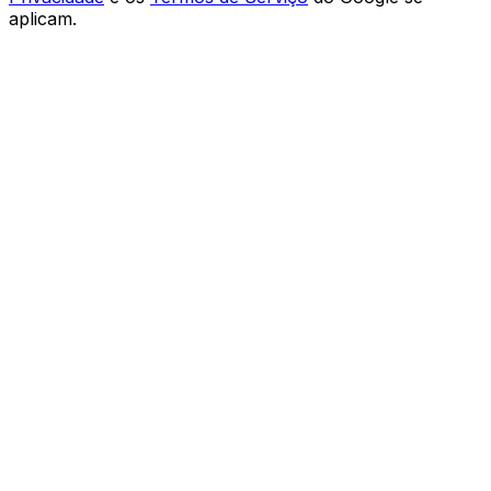
aplicam.