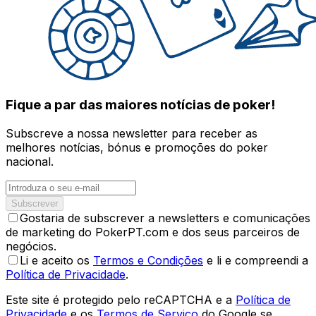
Fique a par das maiores notícias de poker!
Subscreve a nossa newsletter para receber as
melhores notícias, bónus e promoções do poker
nacional.
Subscrever
Gostaria de subscrever a newsletters e comunicações
de marketing do PokerPT.com e dos seus parceiros de
negócios.
Li e aceito os
Termos e Condições
e li e compreendi a
Política de Privacidade
.
Este site é protegido pelo reCAPTCHA e a
Política de
Privacidade
e os
Termos de Serviço
do Google se