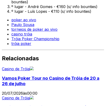
bounties)
º lugar - André Gomes - €160 (s/ info bounties)
º lugar - Luís Lopes - €110 (s/ info bounties)
poker ao vivo
Paulo Sousa
torneios de poker ao vivo
casino tróia
Tróia Poker Championship
tróia poker
Relacionadas
Casino de Tróia
Vamos Poker Tour no Casino de Tróia de 20 a
26 de julho
20/07/2026
às
00:00
Casino de Tróia