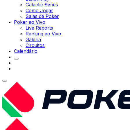
Galactic Series
Como Jogar
Salas de Poker
Poker ao Vivo
Live Reports
Ranking ao Vivo
Galeria
Circuitos
Calendário