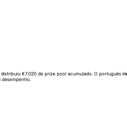
distribuiu €7.020 de prize pool acumulado. O português
ri
u desempenho.