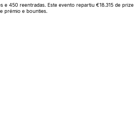
s e 450 reentradas. Este evento repartiu €18.315 de prize
re prémio e bounties.