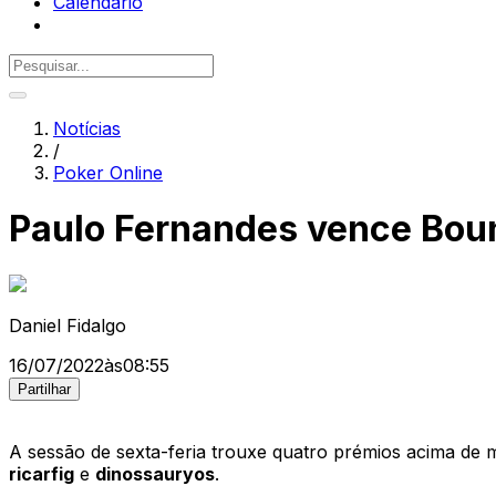
Calendário
Notícias
/
Poker Online
Paulo Fernandes vence Bount
Daniel Fidalgo
16/07/2022
às
08:55
Partilhar
A sessão de sexta-feria trouxe quatro prémios acima de 
ricarfig
e
dinossauryos
.