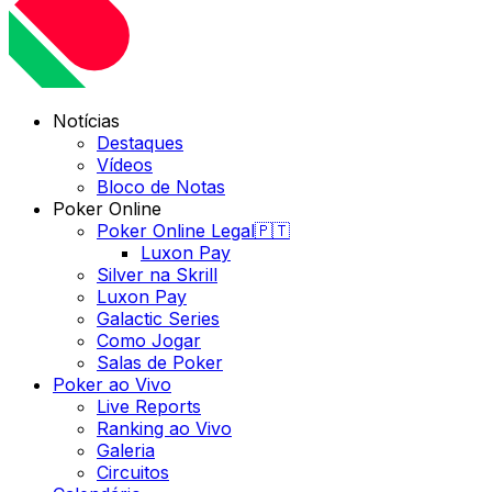
Notícias
Destaques
Vídeos
Bloco de Notas
Poker Online
Poker Online Legal🇵🇹
Luxon Pay
Silver na Skrill
Luxon Pay
Galactic Series
Como Jogar
Salas de Poker
Poker ao Vivo
Live Reports
Ranking ao Vivo
Galeria
Circuitos