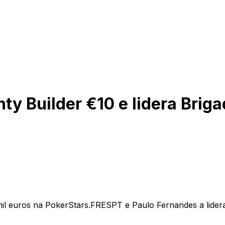
y Builder €10 e lidera Briga
mil euros na PokerStars.FRESPT e Paulo Fernandes a lider