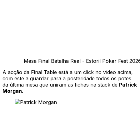
Mesa Final Batalha Real - Estoril Poker Fest 202
A acção da Final Table está a um click no vídeo acima,
com este a guardar para a posteridade todos os potes
da última mesa que uniram as fichas na stack de
Patrick
Morgan
.