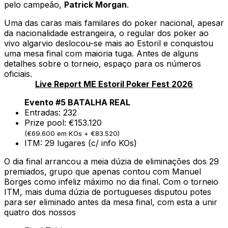
pelo campeão,
Patrick Morgan
.
Uma das caras mais familares do poker nacional, apesar
da nacionalidade estrangeira, o regular dos poker ao
vivo algarvio deslocou-se mais ao Estoril e conquistou
uma mesa final com maioria tuga. Antes de alguns
detalhes sobre o torneio, espaço para os números
oficiais.
Live Report ME Estoril Poker Fest 2026
Evento #5 BATALHA REAL
Entradas: 232
Prize pool: €153.120
(€69.600 em KOs + €83.520)
ITM: 29 lugares (c/ info KOs)
O dia final arrancou a meia dúzia de eliminações dos 29
premiados, grupo que apenas contou com Manuel
Borges como infeliz máximo no dia final. Com o torneio
ITM, mais duma dúzia de portugueses disputou potes
para ser eliminado antes da mesa final, com esta a unir
quatro dos nossos