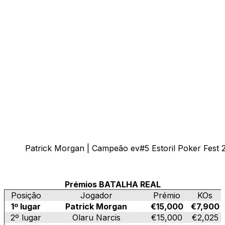
Patrick Morgan | Campeão ev#5 Estoril Poker Fest 
Prémios BATALHA REAL
Posição
Jogador
Prémio
KOs
1º lugar
Patrick Morgan
€15,000
€7,900
2º lugar
Olaru Narcis
€15,000
€2,025