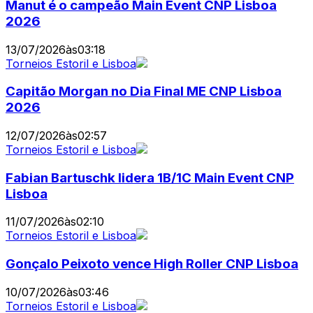
Manut é o campeão Main Event CNP Lisboa
2026
13/07/2026
às
03:18
Torneios Estoril e Lisboa
Capitão Morgan no Dia Final ME CNP Lisboa
2026
12/07/2026
às
02:57
Torneios Estoril e Lisboa
Fabian Bartuschk lidera 1B/1C Main Event CNP
Lisboa
11/07/2026
às
02:10
Torneios Estoril e Lisboa
Gonçalo Peixoto vence High Roller CNP Lisboa
10/07/2026
às
03:46
Torneios Estoril e Lisboa