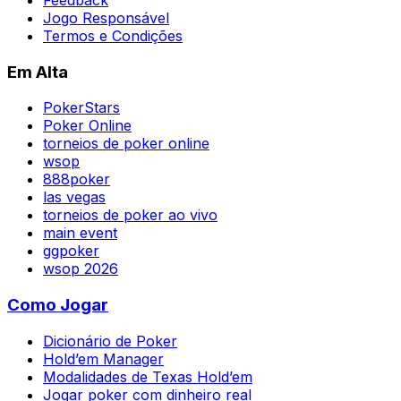
Jogo Responsável
Termos e Condições
Em Alta
PokerStars
Poker Online
torneios de poker online
wsop
888poker
las vegas
torneios de poker ao vivo
main event
ggpoker
wsop 2026
Como Jogar
Dicionário de Poker
Hold’em Manager
Modalidades de Texas Hold’em
Jogar poker com dinheiro real