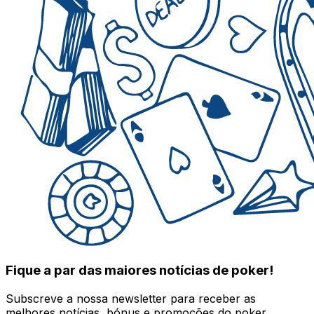
Fique a par das maiores notícias de poker!
Subscreve a nossa newsletter para receber as
melhores notícias, bónus e promoções do poker