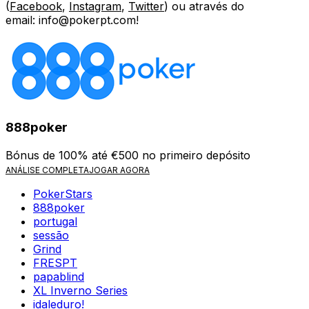
(
Facebook
,
Instagram
,
Twitter
) ou através do
email: info@pokerpt.com!
888poker
Bónus de 100% até €500 no primeiro depósito
ANÁLISE COMPLETA
JOGAR AGORA
PokerStars
888poker
portugal
sessão
Grind
FRESPT
papablind
XL Inverno Series
idaleduro!