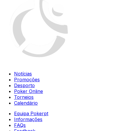
Notícias
Promoções
Desporto
Poker Online
Torneios
Calendário
Equipa Pokerpt
Informações
FAQs
Feedback