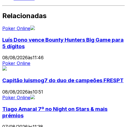
Relacionadas
Poker Online
Luís Dono vence Bounty Hunters Big Game para
5 dígitos
08/08/2026
às
11:46
Poker Online
Capitão luismog7 do duo de campeões FRESPT
08/08/2026
às
10:51
Poker Online
Tiago Amaral 7º no Night on Stars & mais
prémios
07/08/2026
às
11:38