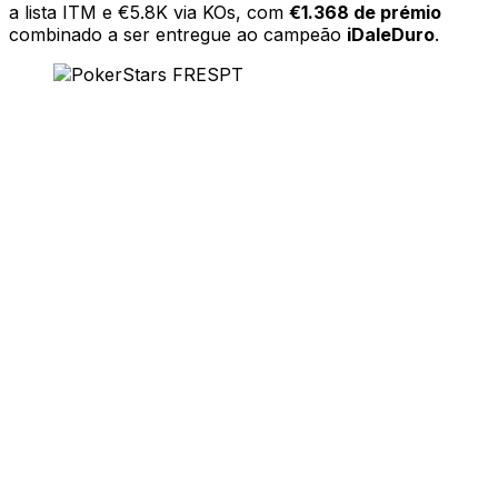
a lista ITM e €5.8K via KOs, com
€1.368 de prémio
combinado a ser entregue ao campeão
iDaleDuro
.