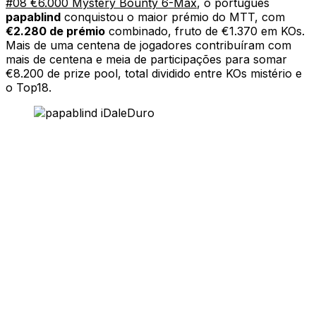
#08 €6.000 Mystery Bounty 6-Max
, o português
papablind
conquistou o maior prémio do MTT, com
€2.280 de prémio
combinado, fruto de €1.370 em KOs.
Mais de uma centena de jogadores contribuíram com
mais de centena e meia de participações para somar
€8.200 de prize pool, total dividido entre KOs mistério e
o Top18.