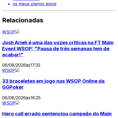
os meus planos wsop
Relacionadas
WSOP
Josh Arieh é uma das vozes criticas na FT Main
Event WSOP: "Pausa de três semanas tem de
acabar!"
06/08/2026
às
17:32
WSOP
33 braceletes em jogo nas WSOP Online da
GGPoker
06/08/2026
às
16:25
WSOP
Hero call errado sentenciou campeão do Main