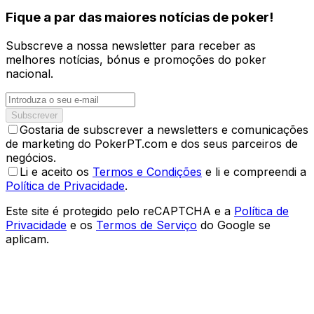
Fique a par das maiores notícias de poker!
Subscreve a nossa newsletter para receber as
melhores notícias, bónus e promoções do poker
nacional.
Subscrever
Gostaria de subscrever a newsletters e comunicações
de marketing do PokerPT.com e dos seus parceiros de
negócios.
Li e aceito os
Termos e Condições
e li e compreendi a
Política de Privacidade
.
Este site é protegido pelo reCAPTCHA e a
Política de
Privacidade
e os
Termos de Serviço
do Google se
aplicam.