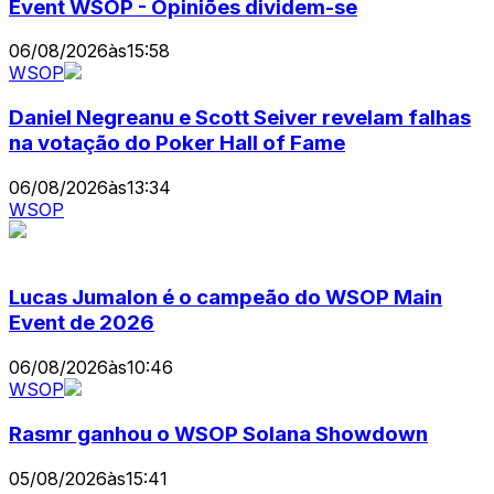
Event WSOP - Opiniões dividem-se
06/08/2026
às
15:58
WSOP
Daniel Negreanu e Scott Seiver revelam falhas
na votação do Poker Hall of Fame
06/08/2026
às
13:34
WSOP
Lucas Jumalon é o campeão do WSOP Main
Event de 2026
06/08/2026
às
10:46
WSOP
Rasmr ganhou o WSOP Solana Showdown
05/08/2026
às
15:41