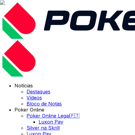
Notícias
Destaques
Vídeos
Bloco de Notas
Poker Online
Poker Online Legal🇵🇹
Luxon Pay
Silver na Skrill
Luxon Pay