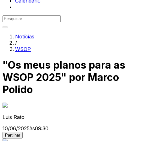
Calendário
Notícias
/
WSOP
"Os meus planos para as
WSOP 2025" por Marco
Polido
Luis Rato
10/06/2025
às
09:30
Partilhar