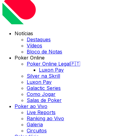
Notícias
Destaques
Vídeos
Bloco de Notas
Poker Online
Poker Online Legal🇵🇹
Luxon Pay
Silver na Skrill
Luxon Pay
Galactic Series
Como Jogar
Salas de Poker
Poker ao Vivo
Live Reports
Ranking ao Vivo
Galeria
Circuitos