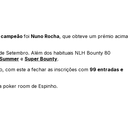
o
campeão
foi
Nuno Rocha
, que obteve um prémio acima
 de Setembro. Além dos habituais
NLH Bounty 80
 Summer
e
Super Bounty
.
o, com este a fechar as inscrições com
99 entradas e
 poker room de Espinho.