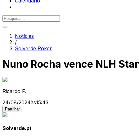
Calendário
Notícias
/
Solverde Poker
Nuno Rocha vence NLH Stan
Ricardo F.
24/08/2024
às
15:43
Partilhar
Solverde.pt