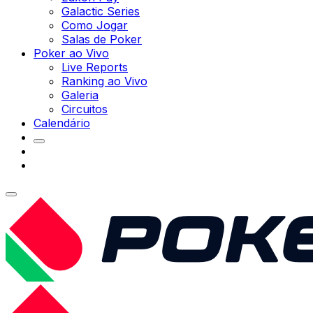
Galactic Series
Como Jogar
Salas de Poker
Poker ao Vivo
Live Reports
Ranking ao Vivo
Galeria
Circuitos
Calendário