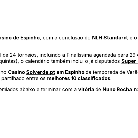
asino de Espinho
, com a conclusão do
NLH Standard
, e 
 de 24 torneios, incluindo a Finalíssima agendada para 29
quintas), o calendário também inclui o já disputados
Super
no
Casino
Solverde.pt
em Espinho
da temporada de Verã
i partilhado entre os
melhores 10 classificados
.
remiados abaixo e terminar com a
vitória
de
Nuno Rocha
na