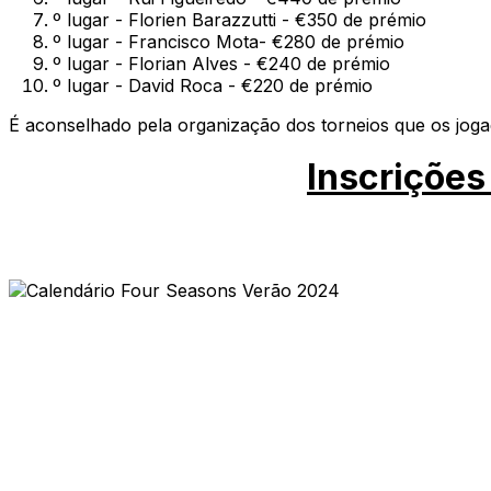
º lugar - Florien Barazzutti - €350 de prémio
º lugar - Francisco Mota- €280 de prémio
º lugar - Florian Alves - €240 de prémio
º lugar - David Roca - €220 de prémio
É aconselhado pela organização dos torneios que os joga
Inscrições