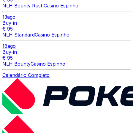
NLH Bounty Rush
Casino Espinho
13
ago
Buy-in
€ 95
NLH Standard
Casino Espinho
18
ago
Buy-in
€ 95
NLH Bounty
Casino Espinho
Calendário Completo