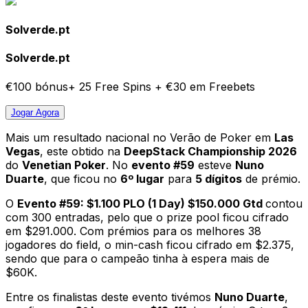
Solverde.pt
Solverde.pt
€100 bónus+ 25 Free Spins + €30 em Freebets
Jogar
Agora
Mais um resultado nacional no Verão de Poker em
Las
Vegas
, este obtido na
DeepStack Championship 2026
do
Venetian Poker
. No
evento #59
esteve
Nuno
Duarte
, que ficou no
6º lugar
para
5 dígitos
de prémio.
O
Evento #59: $1.100 PLO (1 Day) $150.000 Gtd
contou
com 300 entradas, pelo que o prize pool ficou cifrado
em $291.000. Com prémios para os melhores 38
jogadores do field, o min-cash ficou cifrado em $2.375,
sendo que para o campeão tinha à espera mais de
$60K.
Entre os finalistas deste evento tivémos
Nuno Duarte
,