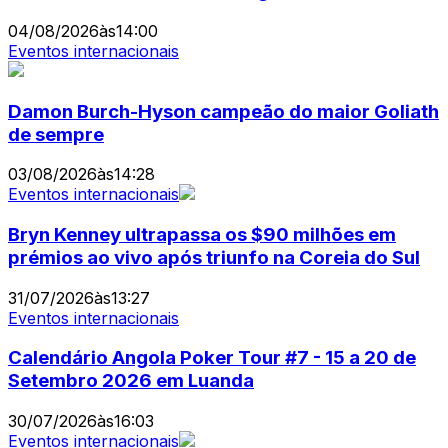
04/08/2026
às
14:00
Eventos internacionais
Damon Burch-Hyson campeão do maior Goliath
de sempre
03/08/2026
às
14:28
Eventos internacionais
Bryn Kenney ultrapassa os $90 milhões em
prémios ao vivo após triunfo na Coreia do Sul
31/07/2026
às
13:27
Eventos internacionais
Calendário Angola Poker Tour #7 - 15 a 20 de
Setembro 2026 em Luanda
30/07/2026
às
16:03
Eventos internacionais