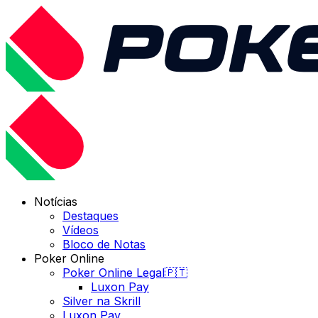
Notícias
Destaques
Vídeos
Bloco de Notas
Poker Online
Poker Online Legal🇵🇹
Luxon Pay
Silver na Skrill
Luxon Pay