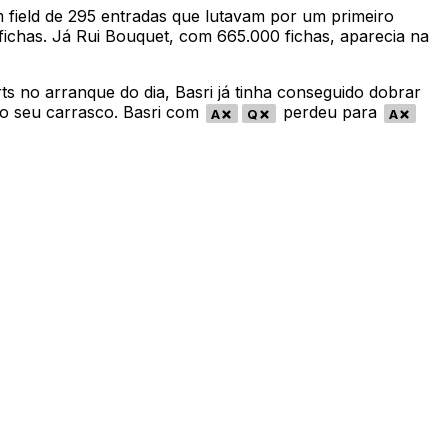
um field de 295 entradas que lutavam por um primeiro
fichas. Já Rui Bouquet, com 665.000 fichas, aparecia na
 no arranque do dia, Basri já tinha conseguido dobrar
 o seu carrasco. Basri com
perdeu para
A
Q
A