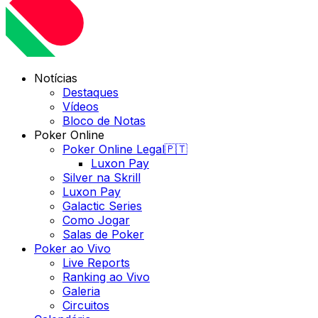
Notícias
Destaques
Vídeos
Bloco de Notas
Poker Online
Poker Online Legal🇵🇹
Luxon Pay
Silver na Skrill
Luxon Pay
Galactic Series
Como Jogar
Salas de Poker
Poker ao Vivo
Live Reports
Ranking ao Vivo
Galeria
Circuitos