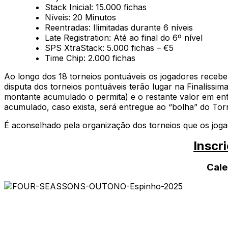
Stack Inicial: 15.000 fichas
Níveis: 20 Minutos
Reentradas: Ilimitadas durante 6 níveis
Late Registration: Até ao final do 6º nível
SPS XtraStack: 5.000 fichas – €5
Time Chip: 2.000 fichas
Ao longo dos 18 torneios pontuáveis os jogadores receb
disputa dos torneios pontuáveis terão lugar na Finalíssim
montante acumulado o permita) e o restante valor em en
acumulado, caso exista, será entregue ao “bolha” do Tor
É aconselhado pela organização dos torneios que os joga
Inscr
Cale