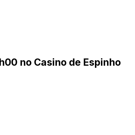
h00 no Casino de Espinho