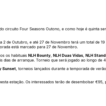
 do circuito Four Seasons Outono, e como hoje é quinta s
2 de Outubro, e até 27 de Novembro terá um total de 19 t
emporada está marcado para 27 de Novembro.
os os habituais
NLH Bounty
,
NLH Duas Vidas
,
NLH Stand
s dias de arranque. Torneio que será jogado ao longo de 4 
y Sunset
, torneios lançados durante a temporada de verão
nesta estação. Os interessados terão de desembolsar €95, 