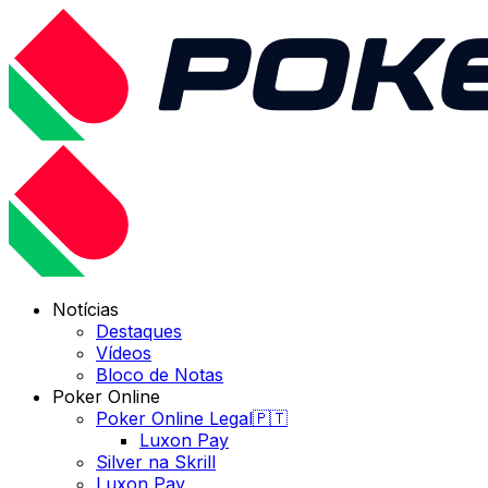
Notícias
Destaques
Vídeos
Bloco de Notas
Poker Online
Poker Online Legal🇵🇹
Luxon Pay
Silver na Skrill
Luxon Pay