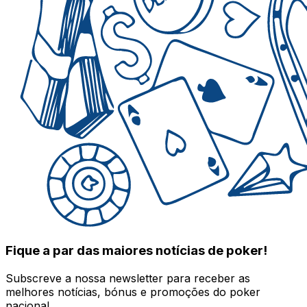
Fique a par das maiores notícias de poker!
Subscreve a nossa newsletter para receber as
melhores notícias, bónus e promoções do poker
nacional.