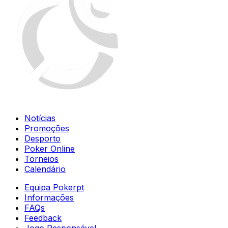
Notícias
Promoções
Desporto
Poker Online
Torneios
Calendário
Equipa Pokerpt
Informações
FAQs
Feedback
Jogo Responsável