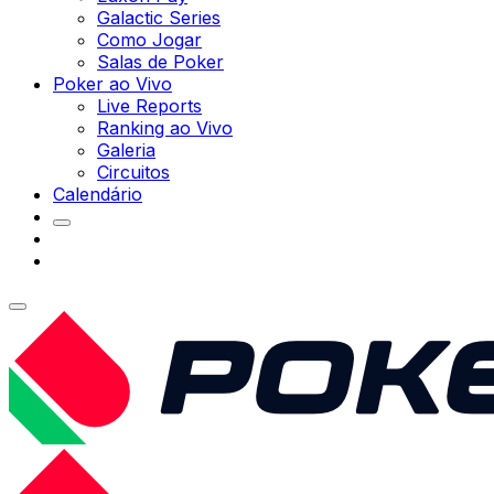
Galactic Series
Como Jogar
Salas de Poker
Poker ao Vivo
Live Reports
Ranking ao Vivo
Galeria
Circuitos
Calendário