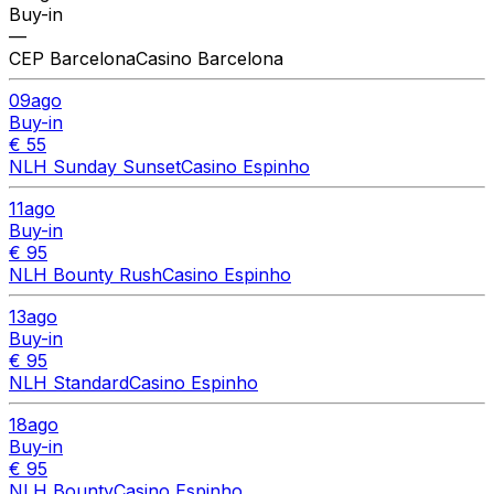
Buy-in
—
CEP Barcelona
Casino Barcelona
09
ago
Buy-in
€ 55
NLH Sunday Sunset
Casino Espinho
11
ago
Buy-in
€ 95
NLH Bounty Rush
Casino Espinho
13
ago
Buy-in
€ 95
NLH Standard
Casino Espinho
18
ago
Buy-in
€ 95
NLH Bounty
Casino Espinho