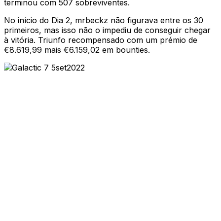
terminou com 507 sobreviventes.
No início do Dia 2,
mrbeckz
não figurava entre os 30
primeiros, mas isso não o impediu de conseguir chegar
à vitória. Triunfo recompensado com um prémio de
€8.619,99 mais €6.159,02 em bounties
.