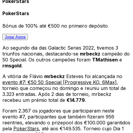
PokerStars
PokerStars
Bónus de 100% até €500 no primeiro depósito
Jogar
Agora
Ao segundo dia das Galactic Series 2022, tivemos 3
triunfos nacionais, destacando-se
mrbeckz
campeão do
50 Special. Os outros campeões foram
TMathisen
e
rmsgold
.
A vitória de Flávio
mrbeckz
Esteves foi alcançada no
evento #7: €50 50 Special [Progressive KO, 6Max]
,
torneio que começou no domingo e reuniu um total de
3.323 entradas. Após 2 dias de torneio,
mrbeckz
recebeu um prémio total de
€14.779
.
Foram 2.367 os jogadores que participaram neste
evento #7, participantes que também fizeram 956
reentries, elevando o prizepool dos €100.000 garantidos
pela
PokerStars
, até aos €149.535. Torneio cujo Dia 1