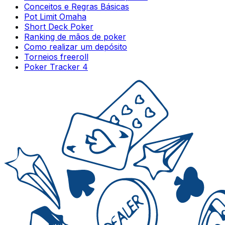
Conceitos e Regras Básicas
Pot Limit Omaha
Short Deck Poker
Ranking de mãos de poker
Como realizar um depósito
Torneios freeroll
Poker Tracker 4