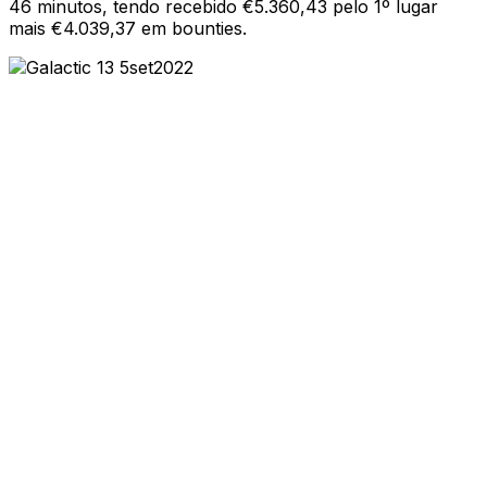
46 minutos, tendo recebido
€5.360,43 pelo 1º lugar
mais €4.039,37 em bounties
.