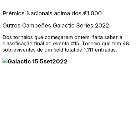
Prémios Nacionais acima dos €1.000
Outros Campeões Galactic Series 2022
Dos torneios que começaram ontem, falta saber a
classificação final do evento #15. Torneio que tem 48
sobreviventes de um field total de 1.111 entradas.