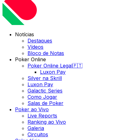
Notícias
Destaques
Vídeos
Bloco de Notas
Poker Online
Poker Online Legal🇵🇹
Luxon Pay
Silver na Skrill
Luxon Pay
Galactic Series
Como Jogar
Salas de Poker
Poker ao Vivo
Live Reports
Ranking ao Vivo
Galeria
Circuitos