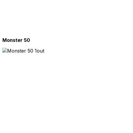
Monster 50