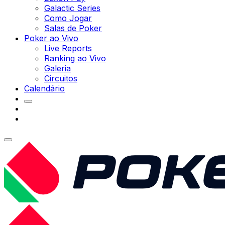
Galactic Series
Como Jogar
Salas de Poker
Poker ao Vivo
Live Reports
Ranking ao Vivo
Galeria
Circuitos
Calendário