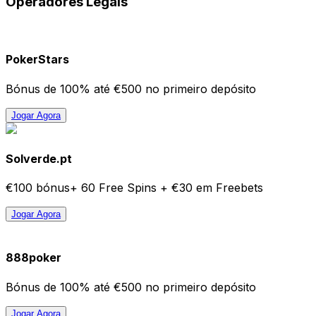
Operadores Legais
PokerStars
Bónus de 100% até €500 no primeiro depósito
Jogar Agora
Solverde.pt
€100 bónus+ 60 Free Spins + €30 em Freebets
Jogar Agora
888poker
Bónus de 100% até €500 no primeiro depósito
Jogar Agora