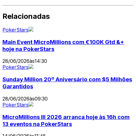
Relacionadas
PokerStars
Main Event MicroMillions com €100K Gtd &+
hoje na PokerStars
28/06/2026
às
14:30
PokerStars
Sunday Million 20º Aniversário com $5 Milhões
Garantidos
28/06/2026
às
09:30
PokerStars
MicroMillions III 2026 arranca hoje às 16h com
13 eventos na PokerStars