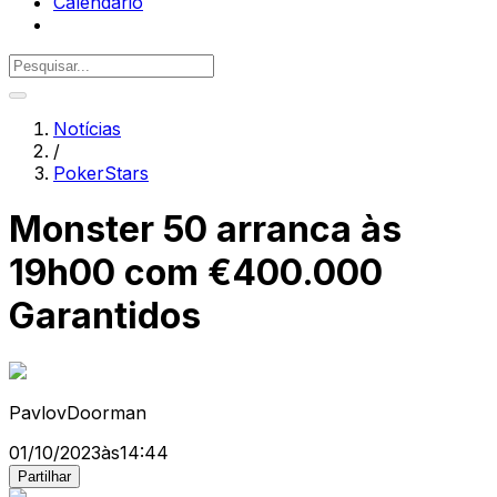
Calendário
Notícias
/
PokerStars
Monster 50 arranca às
19h00 com €400.000
Garantidos
PavlovDoorman
01/10/2023
às
14:44
Partilhar