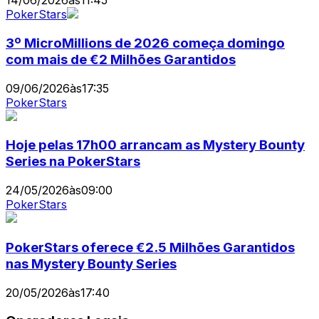
14/06/2026
às
11:45
PokerStars
3º MicroMillions de 2026 começa domingo
com mais de €2 Milhões Garantidos
09/06/2026
às
17:35
PokerStars
Hoje pelas 17h00 arrancam as Mystery Bounty
Series na PokerStars
24/05/2026
às
09:00
PokerStars
PokerStars oferece €2.5 Milhões Garantidos
nas Mystery Bounty Series
20/05/2026
às
17:40