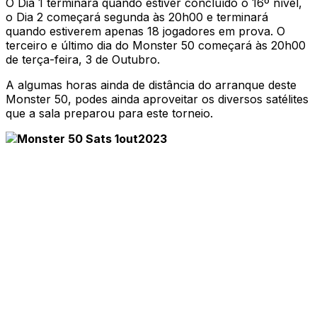
O Dia 1 terminará quando estiver concluído o 16º nível,
o Dia 2 começará segunda às 20h00 e terminará
quando estiverem apenas 18 jogadores em prova. O
terceiro e último dia do Monster 50 começará às 20h00
de terça-feira, 3 de Outubro.
A algumas horas ainda de distância do arranque deste
Monster 50, podes ainda aproveitar os
diversos satélites
que a sala preparou para este torneio.