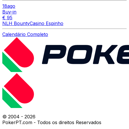
18
ago
Buy-in
€ 95
NLH Bounty
Casino Espinho
Calendário Completo
© 2004 -
2026
PokerPT.com - Todos os direitos Reservados