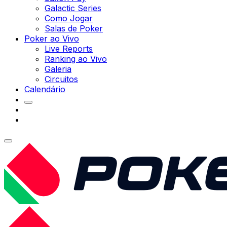
Galactic Series
Como Jogar
Salas de Poker
Poker ao Vivo
Live Reports
Ranking ao Vivo
Galeria
Circuitos
Calendário