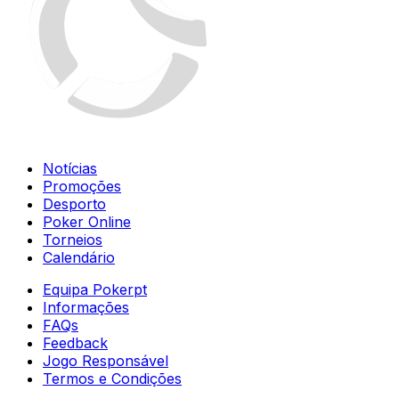
Notícias
Promoções
Desporto
Poker Online
Torneios
Calendário
Equipa Pokerpt
Informações
FAQs
Feedback
Jogo Responsável
Termos e Condições