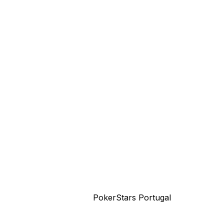
PokerStars Portugal