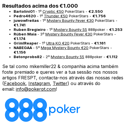
Resultados acima dos €1.000
Bartolini01
- 1º
Cryptic €50
PokerStars -
€2.550
Pedro4620
- 1º
Thunder €50
PokerStars -
€1.756
juwowfreitas
- 1º
Mystery Bounty Fever €30
PokerStars -
€1.741
Ruben Bregieiro
- 1º
Mystery Bounty 55
888poker -
€1.253
Rúben Maia
- 3º
Mystery Bounty Fever €30
PokerStars -
€1.174
GrimIReaper
- 1º
Ultra KO €20
PokerStars -
€1.161
NABEGAA
- 5º
Mega Mystery Bounty €20
PokerStars -
€1.156
Betonprobs82
- 2º
Mystery Bounty 55
888poker -
€1.112
Se tal como
mikemiller22
& companhia acima também
foste premiado e queres ver a tua sessão nos nossos
artigos FRESPT, contacta-nos através das nossas redes
(
Facebook
,
Instagram
,
Twitter
) ou através do
email:
info@pokerpt.com
!