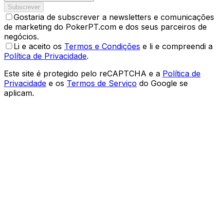
Subscrever
Gostaria de subscrever a newsletters e comunicações
de marketing do PokerPT.com e dos seus parceiros de
negócios.
Li e aceito os
Termos e Condições
e li e compreendi a
Política de Privacidade
.
Este site é protegido pelo reCAPTCHA e a
Política de
Privacidade
e os
Termos de Serviço
do Google se
aplicam.