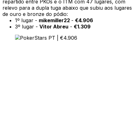
repartido entre PKOs e o ITM com 47 lugares, com
relevo para a dupla tuga abaixo que subiu aos lugares
de ouro e bronze do pódio:
1º lugar -
mikemiller22
-
€4.906
3º lugar -
Vitor Abreu
-
€1.309