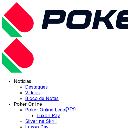
Notícias
Destaques
Vídeos
Bloco de Notas
Poker Online
Poker Online Legal🇵🇹
Luxon Pay
Silver na Skrill
Luxon Pay