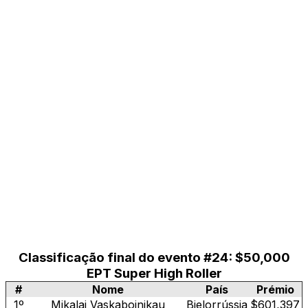
Classificação final do evento #24: $50,000
EPT Super High Roller
#
Nome
País
Prémio
1º
Mikalai Vaskaboinikau
Bielorrússia
$601,397