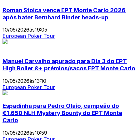
Roman Stoica vence EPT Monte Carlo 2026
após bater Bernhard Binder heads-up
10/05/2026
às
19:05
European Poker Tour
Manuel Carvalho apurado para Dia 3 do EPT
High Roller &+ prémios/sacos EPT Monte Carlo
10/05/2026
às
13:10
European Poker Tour
Espadinha para Pedro Olaio, campeão do
€1.650 NLH Mystery Bounty do EPT Monte
Carlo
10/05/2026
às
10:59
European Poker Tour