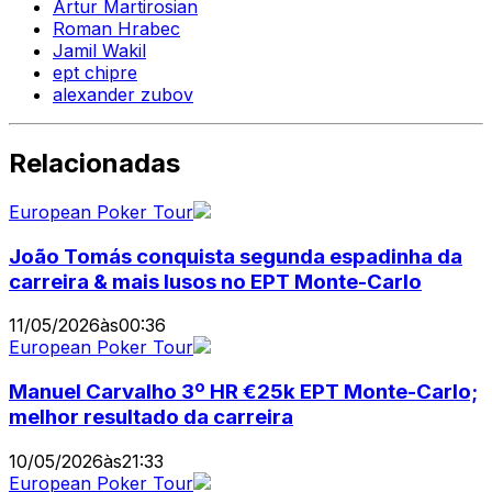
Artur Martirosian
Roman Hrabec
Jamil Wakil
ept chipre
alexander zubov
Relacionadas
European Poker Tour
João Tomás conquista segunda espadinha da
carreira & mais lusos no EPT Monte-Carlo
11/05/2026
às
00:36
European Poker Tour
Manuel Carvalho 3º HR €25k EPT Monte-Carlo;
melhor resultado da carreira
10/05/2026
às
21:33
European Poker Tour