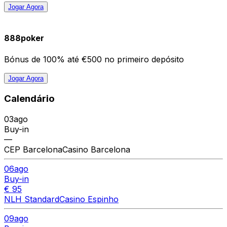
Jogar Agora
888poker
Bónus de 100% até €500 no primeiro depósito
Jogar Agora
Calendário
03
ago
Buy-in
—
CEP Barcelona
Casino Barcelona
06
ago
Buy-in
€ 95
NLH Standard
Casino Espinho
09
ago