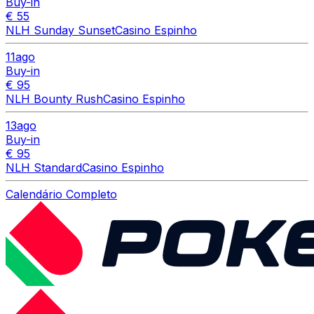
Buy-in
€ 55
NLH Sunday Sunset
Casino Espinho
11
ago
Buy-in
€ 95
NLH Bounty Rush
Casino Espinho
13
ago
Buy-in
€ 95
NLH Standard
Casino Espinho
Calendário Completo