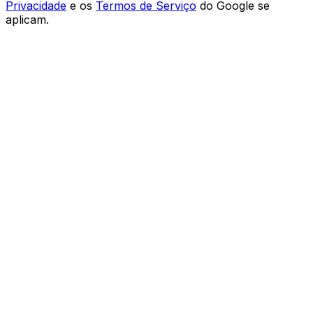
Privacidade
e os
Termos de Serviço
do Google se
aplicam.