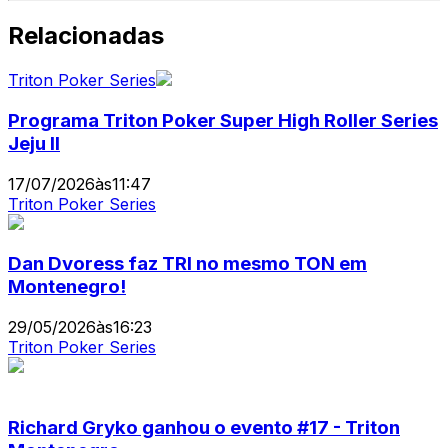
Relacionadas
Triton Poker Series
Programa Triton Poker Super High Roller Series
Jeju II
17/07/2026
às
11:47
Triton Poker Series
Dan Dvoress faz TRI no mesmo TON em
Montenegro!
29/05/2026
às
16:23
Triton Poker Series
Richard Gryko ganhou o evento #17 - Triton