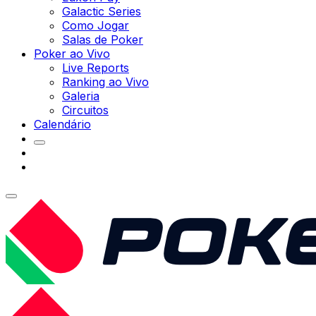
Galactic Series
Como Jogar
Salas de Poker
Poker ao Vivo
Live Reports
Ranking ao Vivo
Galeria
Circuitos
Calendário