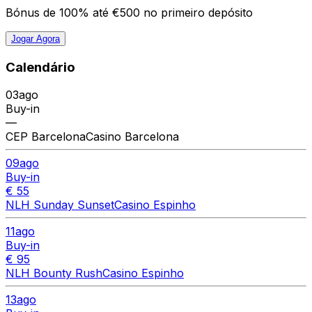
Bónus de 100% até €500 no primeiro depósito
Jogar Agora
Calendário
03
ago
Buy-in
—
CEP Barcelona
Casino Barcelona
09
ago
Buy-in
€ 55
NLH Sunday Sunset
Casino Espinho
11
ago
Buy-in
€ 95
NLH Bounty Rush
Casino Espinho
13
ago