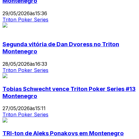
Montenegro
29/05/2026
às
15:36
Triton Poker Series
Segunda vitória de Dan Dvoress no Triton
Montenegro
28/05/2026
às
16:33
Triton Poker Series
Tobias Schwecht vence Triton Poker Series #13
Montenegro
27/05/2026
às
15:11
Triton Poker Series
TRI-ton de Aleks Ponakovs em Montenegro