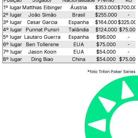
1º lugar
Matthias Eibinger
Áustria
$353.000
$700.00
2º lugar
João Simão
Brasil
$255.000
-
3º lugar
Cesar Garcia
Espanha
$164.000
$325.00
4º lugar
Punnat Punsri
Tailândia
$124.000
$75.00
5º lugar
Lautaro Guerra
Espanha
$96.000
-
6º lugar
Ben Tollerene
EUA
$75.000
-
7º lugar
Jason Koon
EUA
$54.000
-
8º lugar
Ding Biao
China
$54.000
$75.00
*foto Triton Poker Series