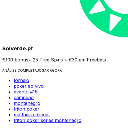
Solverde.pt
€100 bónus+ 25 Free Spins + €30 em Freebets
ANÁLISE COMPLETA
JOGAR AGORA
torneio
poker ao vivo
evento #16
campeao
montenegro
triton poker
matthias eibinger
triton poker series montenegro