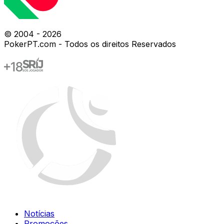
© 2004 -
2026
PokerPT.com - Todos os direitos Reservados
Notícias
Promoções