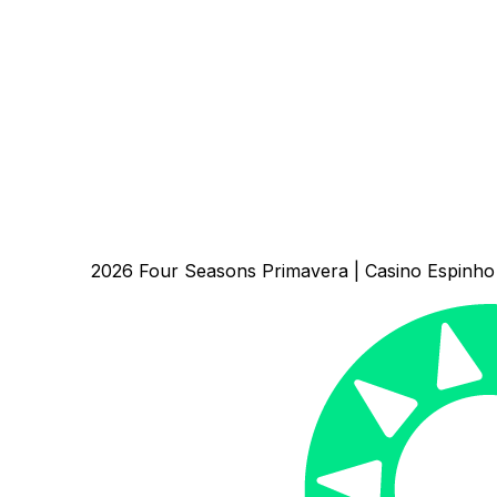
2026 Four Seasons Primavera | Casino Espinho