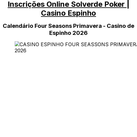
Inscrições Online Solverde Poker |
Casino Espinho
Calendário Four Seasons Primavera - Casino de
Espinho 2026