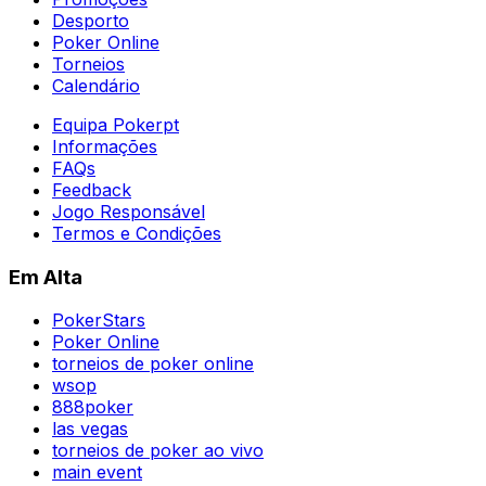
Desporto
Poker Online
Torneios
Calendário
Equipa Pokerpt
Informações
FAQs
Feedback
Jogo Responsável
Termos e Condições
Em Alta
PokerStars
Poker Online
torneios de poker online
wsop
888poker
las vegas
torneios de poker ao vivo
main event