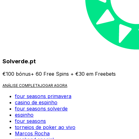
Solverde.pt
€100 bónus+ 60 Free Spins + €30 em Freebets
ANÁLISE COMPLETA
JOGAR AGORA
four seasons primavera
casino de espinho
four seasons solverde
espinho
four seasons
torneios de poker ao vivo
Marcos Rocha