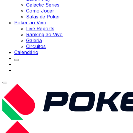
Galactic Series
Como Jogar
Salas de Poker
Poker ao Vivo
Live Reports
Ranking ao Vivo
Galeria
Circuitos
Calendário