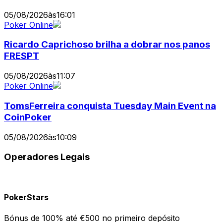
05/08/2026
às
16:01
Poker Online
Ricardo Caprichoso brilha a dobrar nos panos
FRESPT
05/08/2026
às
11:07
Poker Online
TomsFerreira conquista Tuesday Main Event na
CoinPoker
05/08/2026
às
10:09
Operadores Legais
PokerStars
Bónus de 100% até €500 no primeiro depósito