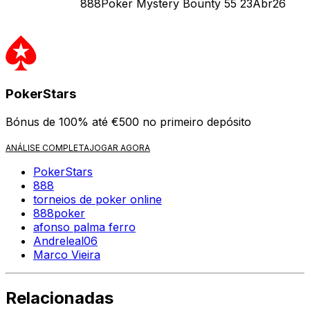
888Poker Mystery Bounty 55 23Abr26
PokerStars
Bónus de 100% até €500 no primeiro depósito
ANÁLISE COMPLETA
JOGAR AGORA
PokerStars
888
torneios de poker online
888poker
afonso palma ferro
Andreleal06
Marco Vieira
Relacionadas