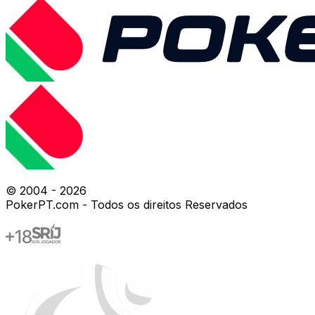
© 2004 -
2026
PokerPT.com - Todos os direitos Reservados