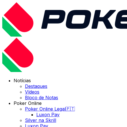
Notícias
Destaques
Vídeos
Bloco de Notas
Poker Online
Poker Online Legal🇵🇹
Luxon Pay
Silver na Skrill
Luxon Pay