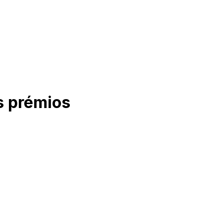
s prémios