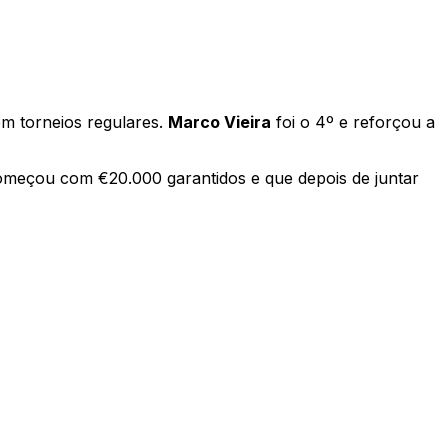
em torneios regulares.
Marco Vieira
foi o 4º e reforçou a
omeçou com €20.000 garantidos e que depois de juntar