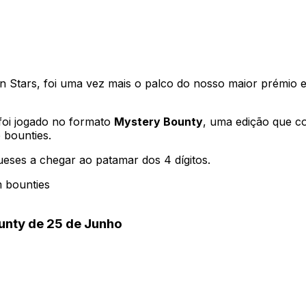
on Stars, foi uma vez mais o palco do nosso maior prémio 
foi jogado no formato
Mystery Bounty
, uma edição que c
 bounties.
ueses a chegar ao patamar dos 4 dígitos.
m bounties
ounty de 25 de Junho