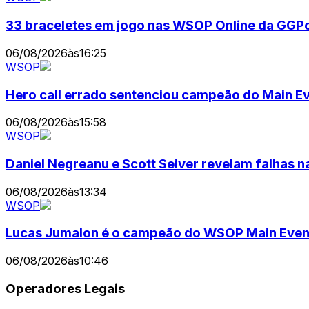
33 braceletes em jogo nas WSOP Online da GGP
06/08/2026
às
16:25
WSOP
Hero call errado sentenciou campeão do Main E
06/08/2026
às
15:58
WSOP
Daniel Negreanu e Scott Seiver revelam falhas n
06/08/2026
às
13:34
WSOP
Lucas Jumalon é o campeão do WSOP Main Even
06/08/2026
às
10:46
Operadores Legais