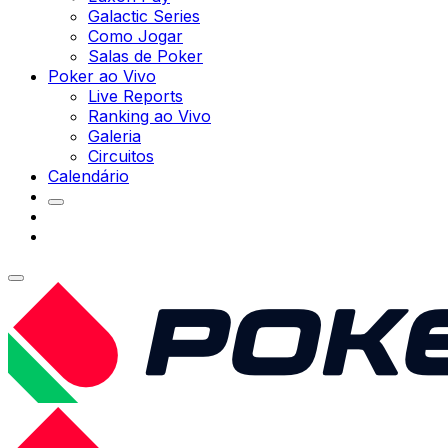
Galactic Series
Como Jogar
Salas de Poker
Poker ao Vivo
Live Reports
Ranking ao Vivo
Galeria
Circuitos
Calendário