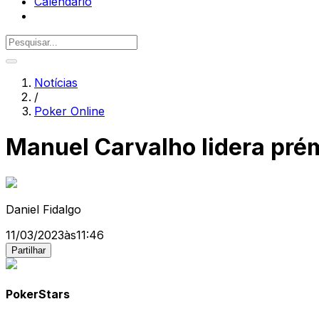
Calendário
Notícias
/
Poker Online
Manuel Carvalho lidera prém
Daniel Fidalgo
11/03/2023
às
11:46
Partilhar
PokerStars