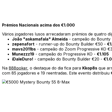
Prémios Nacionais acima dos €1.000
Vários jogadores lusos arrecadaram prémios de quatro díg
João "askamafala" Almeida
- campeão do Bounty 
zepenafort
- runner-up do Bounty Builder €50 -
€1
mavs2011bs
- campeão do Zoom Progressive KO €
Munezzz19
- campeão do Progressive KO -
€1.105
iDaleDuro!
- campeão do Bounty Builder €20 -
€1.
Na
888poker
, o destaque do dia fica para
Kkop8s
que arr
com 85 jogadores e 19 reentradas. Este evento distribuiu