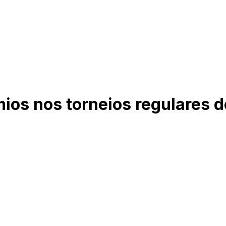
ios nos torneios regulares d