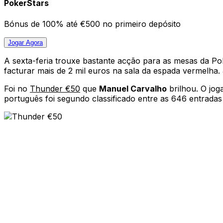
PokerStars
Bónus de 100% até €500 no primeiro depósito
Jogar
Agora
A sexta-feria trouxe bastante acção para as mesas da P
facturar mais de 2 mil euros na sala da espada vermelha. J
Foi no
Thunder €50
que
Manuel Carvalho
brilhou. O jog
português foi segundo classificado entre as 646 entradas 