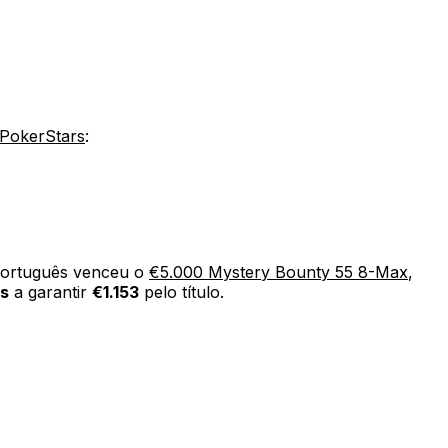
PokerStars
:
 português venceu o
€5.000 Mystery Bounty 55 8-Max
,
s
a garantir
€1.153
pelo título.