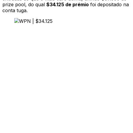
prize pool, do qual
$34.125 de prémio
foi depositado na
conta tuga.