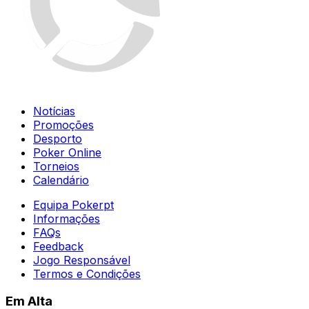
Notícias
Promoções
Desporto
Poker Online
Torneios
Calendário
Equipa Pokerpt
Informações
FAQs
Feedback
Jogo Responsável
Termos e Condições
Em Alta