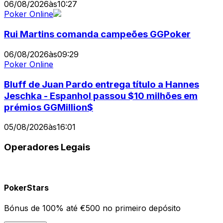
06/08/2026
às
10:27
Poker Online
Rui Martins comanda campeões GGPoker
06/08/2026
às
09:29
Poker Online
Bluff de Juan Pardo entrega título a Hannes
Jeschka - Espanhol passou $10 milhões em
prémios GGMillion$
05/08/2026
às
16:01
Operadores Legais
PokerStars
Bónus de 100% até €500 no primeiro depósito