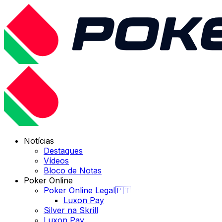
Notícias
Destaques
Vídeos
Bloco de Notas
Poker Online
Poker Online Legal🇵🇹
Luxon Pay
Silver na Skrill
Luxon Pay