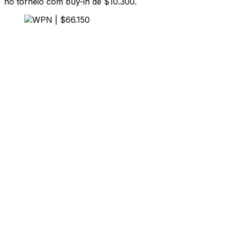
no torneio com buy-in de $10.300.