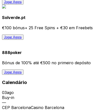
Jogar Agora
Solverde.pt
€100 bónus+ 25 Free Spins + €30 em Freebets
Jogar Agora
888poker
Bónus de 100% até €500 no primeiro depósito
Jogar Agora
Calendário
03
ago
Buy-in
—
CEP Barcelona
Casino Barcelona