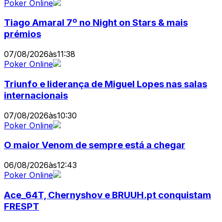
Poker Online
Tiago Amaral 7º no Night on Stars & mais
prémios
07/08/2026
às
11:38
Poker Online
Triunfo e liderança de Miguel Lopes nas salas
internacionais
07/08/2026
às
10:30
Poker Online
O maior Venom de sempre está a chegar
06/08/2026
às
12:43
Poker Online
Ace_64T, Chernyshov e BRUUH.pt conquistam
FRESPT