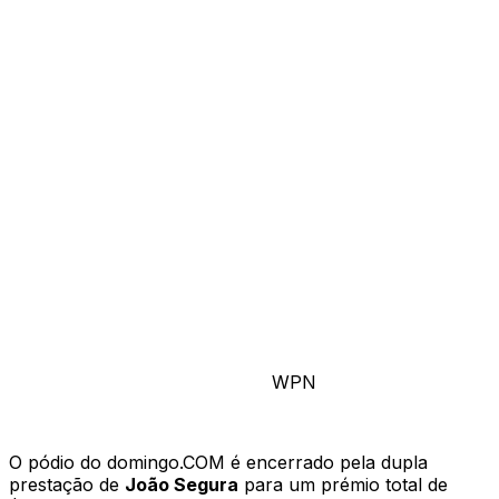
WPN
O pódio do domingo.COM é encerrado pela dupla
prestação de
João Segura
para um prémio total de