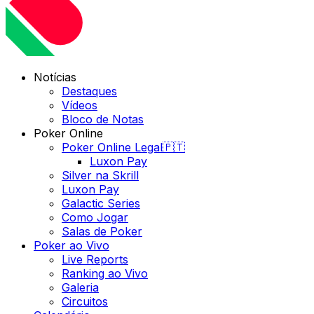
Notícias
Destaques
Vídeos
Bloco de Notas
Poker Online
Poker Online Legal🇵🇹
Luxon Pay
Silver na Skrill
Luxon Pay
Galactic Series
Como Jogar
Salas de Poker
Poker ao Vivo
Live Reports
Ranking ao Vivo
Galeria
Circuitos