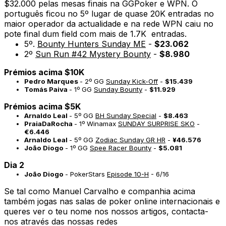
$32.000 pelas mesas finais na GGPoker e WPN. O
português ficou no 5º lugar de quase 20K entradas no
maior operador da actualidade e na rede WPN caiu no
pote final dum field com mais de 1.7K entradas.
5º.
Bounty Hunters Sunday ME
-
$23.062
2º
Sun Run #42 Mystery Bounty
-
$8.980
Prémios acima $10K
Pedro Marques
- 2º GG
Sunday Kick-Off
-
$15.439
Tomás Paiva
- 1º GG
Sunday Bounty
-
$11.929
Prémios acima $5K
Arnaldo Leal
- 5º GG
BH Sunday Special
-
$8.463
PraiaDaRocha
- 1º Winamax
SUNDAY SURPRISE SKO
-
€6.446
Arnaldo Leal
- 5º GG
Zodiac Sunday GR HR
-
¥46.576
João Diogo
- 1º GG
Spee Racer Bounty
-
$5.081
Dia 2
João Diogo
- PokerStars
Episode 10-H
- 6/16
Se tal como Manuel Carvalho e companhia acima
também jogas nas salas de poker online internacionais e
queres ver o teu nome nos nossos artigos, contacta-
nos através das nossas redes