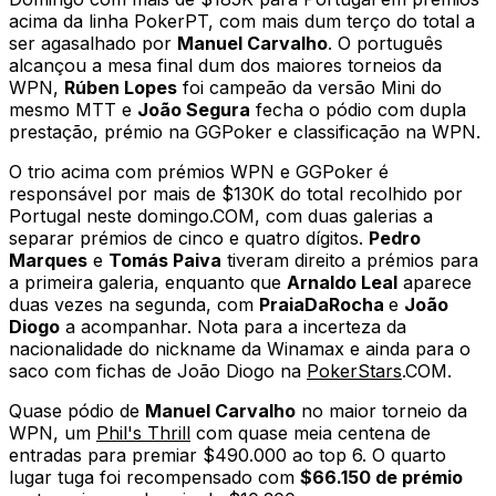
acima da linha PokerPT, com mais dum terço do total a
ser agasalhado por
Manuel Carvalho
. O português
alcançou a mesa final dum dos maiores torneios da
WPN,
Rúben Lopes
foi campeão da versão Mini do
mesmo MTT e
João Segura
fecha o pódio com dupla
prestação, prémio na GGPoker e classificação na WPN.
O trio acima com prémios WPN e GGPoker é
responsável por mais de $130K do total recolhido por
Portugal neste domingo.COM, com duas galerias a
separar prémios de cinco e quatro dígitos.
Pedro
Marques
e
Tomás Paiva
tiveram direito a prémios para
a primeira galeria, enquanto que
Arnaldo Leal
aparece
duas vezes na segunda, com
PraiaDaRocha
e
João
Diogo
a acompanhar. Nota para a incerteza da
nacionalidade do nickname da Winamax e ainda para o
saco com fichas de João Diogo na
PokerStars
.COM.
Quase pódio de
Manuel Carvalho
no maior torneio da
WPN, um
Phil's Thrill
com quase meia centena de
entradas para premiar $490.000 ao top 6. O quarto
lugar tuga foi recompensado com
$66.150 de prémio