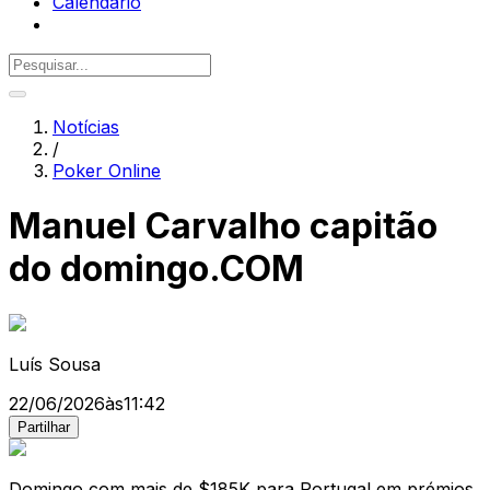
Calendário
Notícias
/
Poker Online
Manuel Carvalho capitão
do domingo.COM
Luís Sousa
22/06/2026
às
11:42
Partilhar
Domingo com mais de $185K para Portugal em prémios