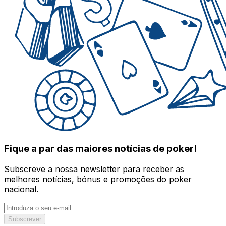
Fique a par das maiores notícias de poker!
Subscreve a nossa newsletter para receber as
melhores notícias, bónus e promoções do poker
nacional.
Subscrever