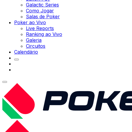
Galactic Series
Como Jogar
Salas de Poker
Poker ao Vivo
Live Reports
Ranking ao Vivo
Galeria
Circuitos
Calendário