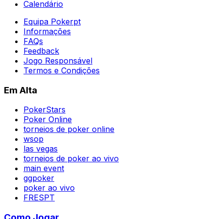
Calendário
Equipa Pokerpt
Informações
FAQs
Feedback
Jogo Responsável
Termos e Condições
Em Alta
PokerStars
Poker Online
torneios de poker online
wsop
las vegas
torneios de poker ao vivo
main event
ggpoker
poker ao vivo
FRESPT
Como Jogar