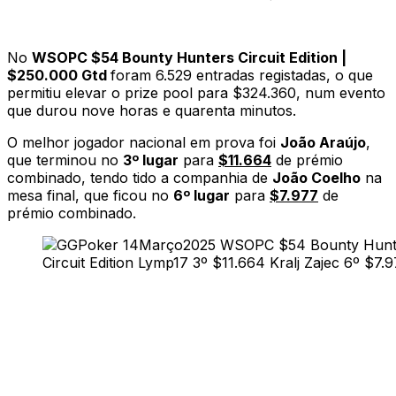
No
WSOPC $54 Bounty Hunters Circuit Edition |
$250.000 Gtd
foram 6.529 entradas registadas, o que
permitiu elevar o prize pool para $324.360, num evento
que durou nove horas e quarenta minutos.
O melhor jogador nacional em prova foi
João Araújo
,
que terminou no
3º lugar
para
$11.664
de prémio
combinado, tendo tido a companhia de
João Coelho
na
mesa final, que ficou no
6º lugar
para
$7.977
de
prémio combinado.