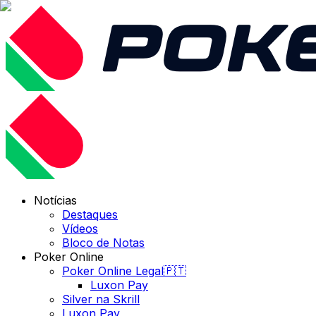
Notícias
Destaques
Vídeos
Bloco de Notas
Poker Online
Poker Online Legal🇵🇹
Luxon Pay
Silver na Skrill
Luxon Pay