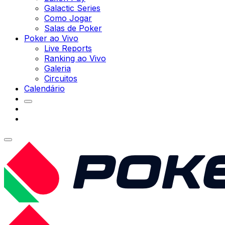
Galactic Series
Como Jogar
Salas de Poker
Poker ao Vivo
Live Reports
Ranking ao Vivo
Galeria
Circuitos
Calendário