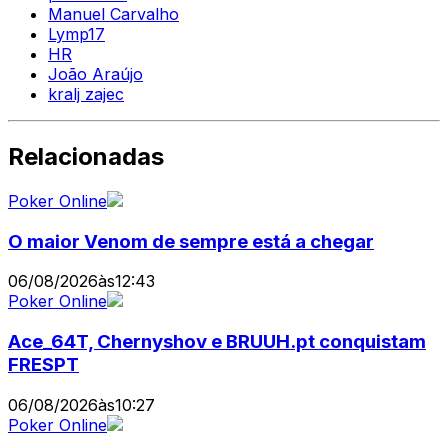
Manuel Carvalho
Lymp17
HR
João Araújo
kralj zajec
Relacionadas
Poker Online
O maior Venom de sempre está a chegar
06/08/2026
às
12:43
Poker Online
Ace_64T, Chernyshov e BRUUH.pt conquistam
FRESPT
06/08/2026
às
10:27
Poker Online