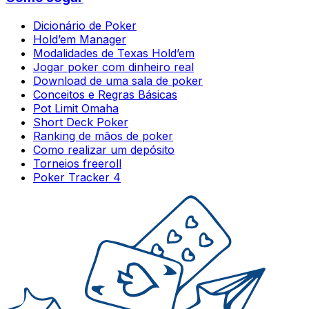
Dicionário de Poker
Hold’em Manager
Modalidades de Texas Hold’em
Jogar poker com dinheiro real
Download de uma sala de poker
Conceitos e Regras Básicas
Pot Limit Omaha
Short Deck Poker
Ranking de mãos de poker
Como realizar um depósito
Torneios freeroll
Poker Tracker 4