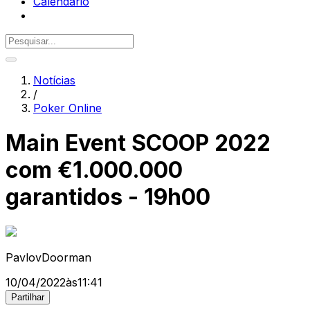
Calendário
Notícias
/
Poker Online
Main Event SCOOP 2022
com €1.000.000
garantidos - 19h00
PavlovDoorman
10/04/2022
às
11:41
Partilhar