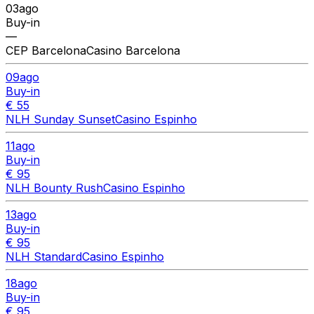
03
ago
Buy-in
—
CEP Barcelona
Casino Barcelona
09
ago
Buy-in
€ 55
NLH Sunday Sunset
Casino Espinho
11
ago
Buy-in
€ 95
NLH Bounty Rush
Casino Espinho
13
ago
Buy-in
€ 95
NLH Standard
Casino Espinho
18
ago
Buy-in
€ 95