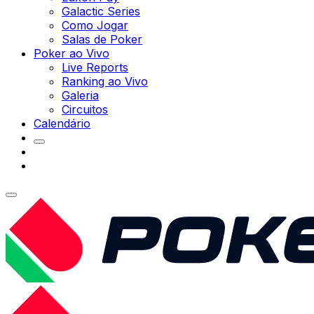
Galactic Series
Como Jogar
Salas de Poker
Poker ao Vivo
Live Reports
Ranking ao Vivo
Galeria
Circuitos
Calendário