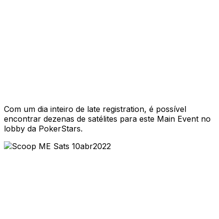
Com um dia inteiro de late registration, é possível
encontrar dezenas de satélites para este Main Event no
lobby da PokerStars.