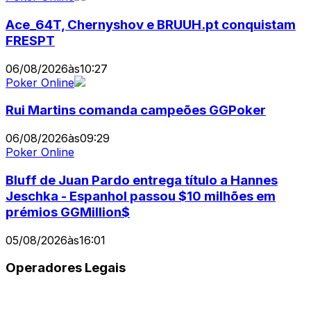
Ace_64T, Chernyshov e BRUUH.pt conquistam
FRESPT
06/08/2026
às
10:27
Poker Online
Rui Martins comanda campeões GGPoker
06/08/2026
às
09:29
Poker Online
Bluff de Juan Pardo entrega título a Hannes
Jeschka - Espanhol passou $10 milhões em
prémios GGMillion$
05/08/2026
às
16:01
Operadores Legais