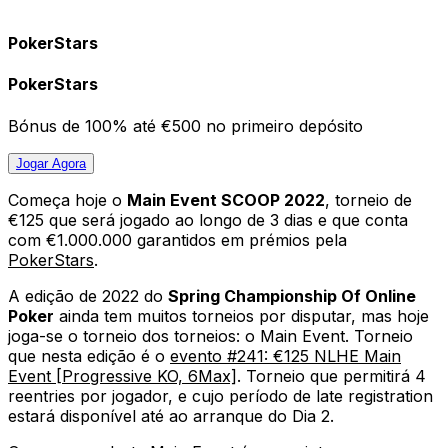
PokerStars
PokerStars
Bónus de 100% até €500 no primeiro depósito
Jogar
Agora
Começa hoje o
Main Event SCOOP 2022
, torneio de
€125 que será jogado ao longo de 3 dias e que conta
com €1.000.000 garantidos em prémios pela
PokerStars
.
A edição de 2022 do
Spring Championship Of Online
Poker
ainda tem muitos torneios por disputar, mas hoje
joga-se o torneio dos torneios: o Main Event. Torneio
que nesta edição é o
evento #241: €125 NLHE Main
Event [Progressive KO, 6Max]
. Torneio que permitirá 4
reentries por jogador, e cujo período de late registration
estará disponível até ao arranque do Dia 2.