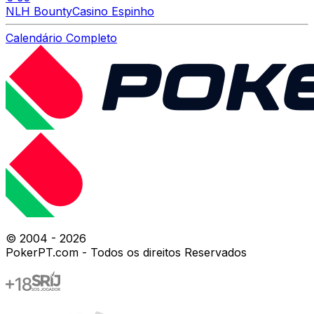
NLH Bounty
Casino Espinho
Calendário Completo
© 2004 -
2026
PokerPT.com - Todos os direitos Reservados