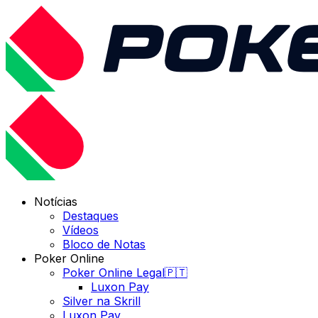
Notícias
Destaques
Vídeos
Bloco de Notas
Poker Online
Poker Online Legal🇵🇹
Luxon Pay
Silver na Skrill
Luxon Pay