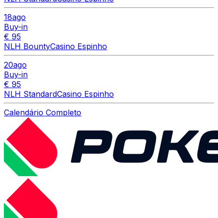
18
ago
Buy-in
€ 95
NLH Bounty
Casino Espinho
20
ago
Buy-in
€ 95
NLH Standard
Casino Espinho
Calendário Completo