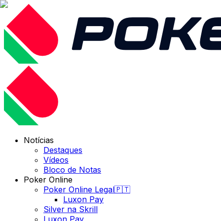
Notícias
Destaques
Vídeos
Bloco de Notas
Poker Online
Poker Online Legal🇵🇹
Luxon Pay
Silver na Skrill
Luxon Pay