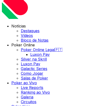
Notícias
Destaques
Vídeos
Bloco de Notas
Poker Online
Poker Online Legal🇵🇹
Luxon Pay
Silver na Skrill
Luxon Pay
Galactic Series
Como Jogar
Salas de Poker
Poker ao Vivo
Live Reports
Ranking ao Vivo
Galeria
Circuitos