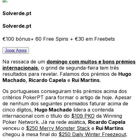
Solverde.pt
Solverde.pt
€100 bónus+ 60 Free Spins + €30 em Freebets
Jogar
Agora
Na ressaca de um
domingo com muitos e bons prémios
internacionais
, o
grind
de segunda-feira tem três
resultados para revelar. Falamos dos prémios de
Hugo
Machado
,
Ricardo Capela
e
Rui Martins
.
Os portugueses conseguiram três prémios acima dos
critérios PokerPT para formar o artigo de hoje. Apesar
de nenhum dos seguintes premiados faturar acima de
cinco dígitos,
Hugo Machado
lidera a contenda
internacional com o título do
$109 PKO
da Winning
Poker Network. Já na rede asiática,
Ricardo Capela
venceu o
$250 Merry Monster Stack
e
Rui Martins
chegou à mesa final do
$250 Daily Winter Freezeout
.