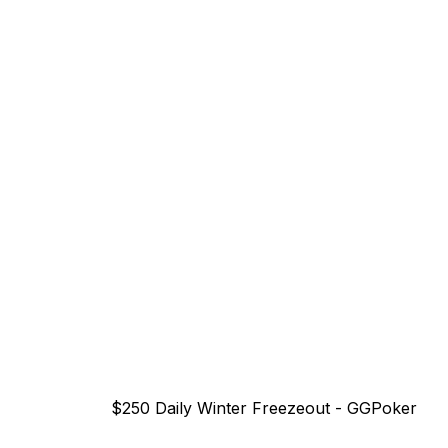
$250 Daily Winter Freezeout - GGPoker