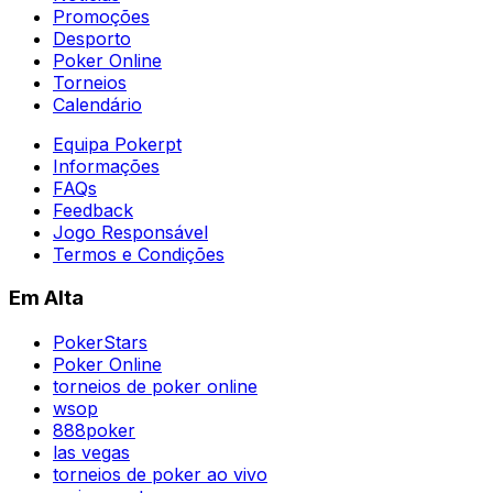
Promoções
Desporto
Poker Online
Torneios
Calendário
Equipa Pokerpt
Informações
FAQs
Feedback
Jogo Responsável
Termos e Condições
Em Alta
PokerStars
Poker Online
torneios de poker online
wsop
888poker
las vegas
torneios de poker ao vivo