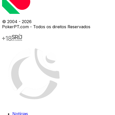
© 2004 -
2026
PokerPT.com - Todos os direitos Reservados
Notícias