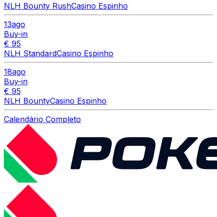
NLH Bounty Rush
Casino Espinho
13
ago
Buy-in
€ 95
NLH Standard
Casino Espinho
18
ago
Buy-in
€ 95
NLH Bounty
Casino Espinho
Calendário Completo