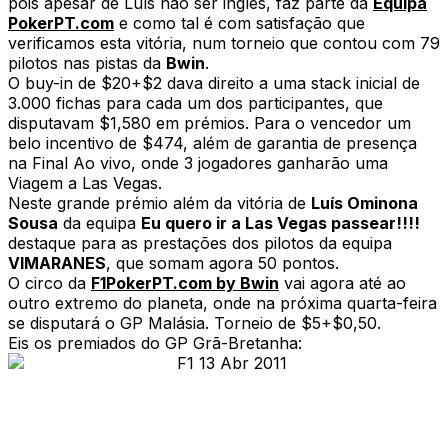
pois apesar de Luís não ser inglês, faz parte da
Equipa
PokerPT.com
e como tal é com satisfação que
verificamos esta vitória, num torneio que contou com 79
pilotos nas pistas da
Bwin
.
O buy-in de $20+$2 dava direito a uma stack inicial de
3.000 fichas para cada um dos participantes, que
disputavam $1,580 em prémios. Para o vencedor um
belo incentivo de $474, além de garantia de presença
na Final Ao vivo, onde 3 jogadores ganharão uma
Viagem a Las Vegas.
Neste grande prémio além da vitória de
Luís
Ominona
Sousa
da equipa
Eu quero ir a Las Vegas passear!!!!
destaque para as prestações dos pilotos da equipa
VIMARANES
, que somam agora 50 pontos.
O circo da
F1PokerPT.com by Bwin
vai agora até ao
outro extremo do planeta, onde na próxima quarta-feira
se disputará o GP Malásia. Torneio de $5+$0,50.
Eis os premiados do GP Grã-Bretanha: