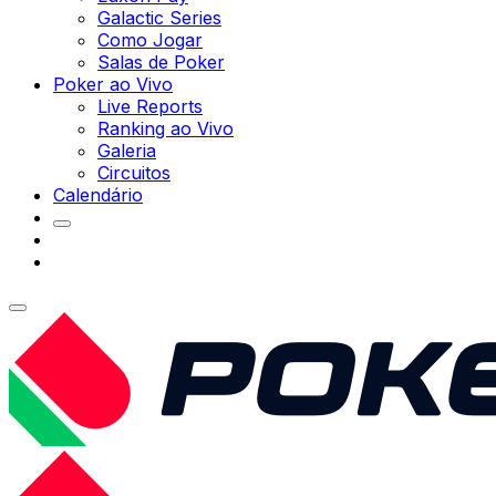
Galactic Series
Como Jogar
Salas de Poker
Poker ao Vivo
Live Reports
Ranking ao Vivo
Galeria
Circuitos
Calendário