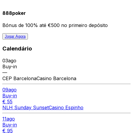
888poker
Bónus de 100% até €500 no primeiro depósito
Jogar Agora
Calendário
03
ago
Buy-in
—
CEP Barcelona
Casino Barcelona
09
ago
Buy-in
€ 55
NLH Sunday Sunset
Casino Espinho
11
ago
Buy-in
€ 95