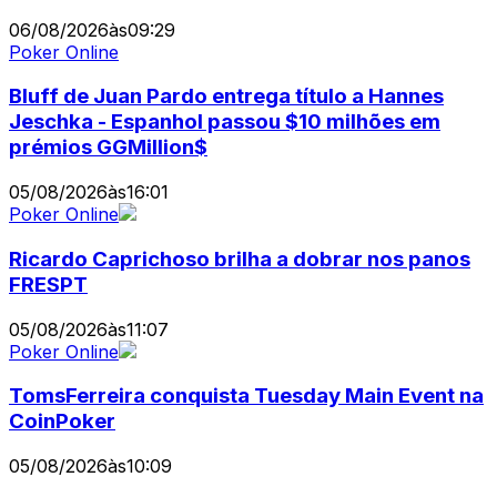
06/08/2026
às
09:29
Poker Online
Bluff de Juan Pardo entrega título a Hannes
Jeschka - Espanhol passou $10 milhões em
prémios GGMillion$
05/08/2026
às
16:01
Poker Online
Ricardo Caprichoso brilha a dobrar nos panos
FRESPT
05/08/2026
às
11:07
Poker Online
TomsFerreira conquista Tuesday Main Event na
CoinPoker
05/08/2026
às
10:09