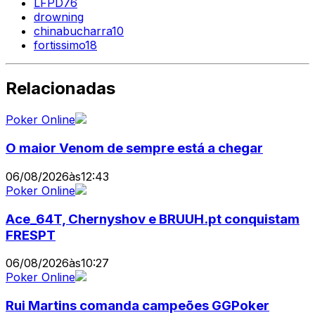
LFPD76
drowning
chinabucharra10
fortissimo18
Relacionadas
Poker Online
O maior Venom de sempre está a chegar
06/08/2026
às
12:43
Poker Online
Ace_64T, Chernyshov e BRUUH.pt conquistam
FRESPT
06/08/2026
às
10:27
Poker Online
Rui Martins comanda campeões GGPoker