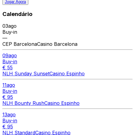
Jogar Agora
Calendário
03
ago
Buy-in
—
CEP Barcelona
Casino Barcelona
09
ago
Buy-in
€ 55
NLH Sunday Sunset
Casino Espinho
11
ago
Buy-in
€ 95
NLH Bounty Rush
Casino Espinho
13
ago
Buy-in
€ 95
NLH Standard
Casino Espinho