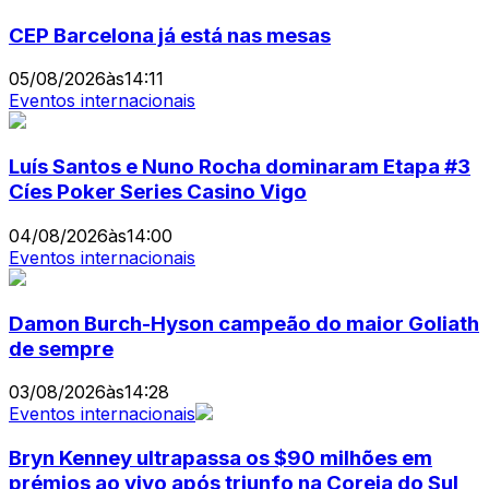
CEP Barcelona já está nas mesas
05/08/2026
às
14:11
Eventos internacionais
Luís Santos e Nuno Rocha dominaram Etapa #3
Cíes Poker Series Casino Vigo
04/08/2026
às
14:00
Eventos internacionais
Damon Burch-Hyson campeão do maior Goliath
de sempre
03/08/2026
às
14:28
Eventos internacionais
Bryn Kenney ultrapassa os $90 milhões em
prémios ao vivo após triunfo na Coreia do Sul