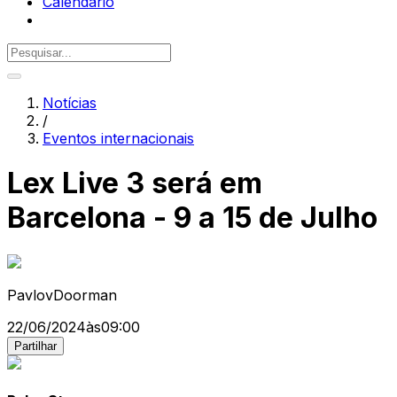
Calendário
Notícias
/
Eventos internacionais
Lex Live 3 será em
Barcelona - 9 a 15 de Julho
PavlovDoorman
22/06/2024
às
09:00
Partilhar