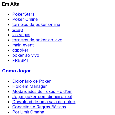
Em Alta
PokerStars
Poker Online
torneios de poker online
wsop
las vegas
torneios de poker ao vivo
main event
ggpoker
poker ao vivo
FRESPT
Como Jogar
Dicionário de Poker
Hold’em Manager
Modalidades de Texas Hold’em
Jogar poker com dinheiro real
Download de uma sala de poker
Conceitos e Regras Básicas
Pot Limit Omaha