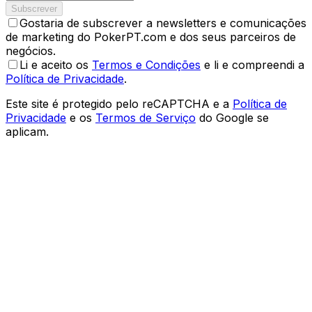
Subscrever
Gostaria de subscrever a newsletters e comunicações
de marketing do PokerPT.com e dos seus parceiros de
negócios.
Li e aceito os
Termos e Condições
e li e compreendi a
Política de Privacidade
.
Este site é protegido pelo reCAPTCHA e a
Política de
Privacidade
e os
Termos de Serviço
do Google se
aplicam.