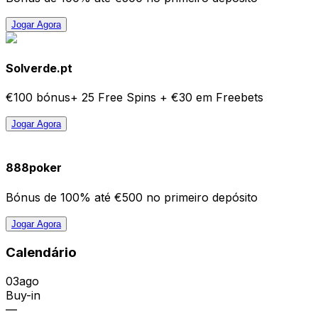
Jogar Agora
Solverde.pt
€100 bónus+ 25 Free Spins + €30 em Freebets
Jogar Agora
888poker
Bónus de 100% até €500 no primeiro depósito
Jogar Agora
Calendário
03
ago
Buy-in
—