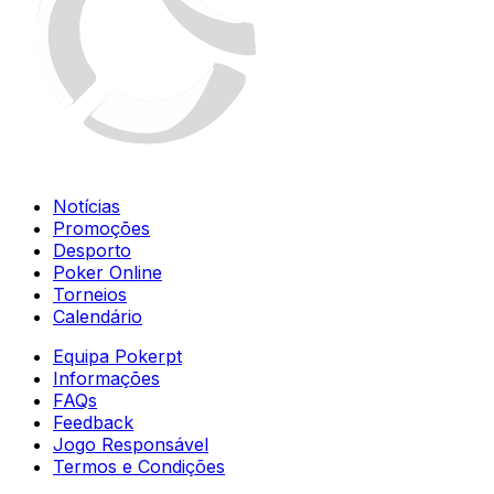
Notícias
Promoções
Desporto
Poker Online
Torneios
Calendário
Equipa Pokerpt
Informações
FAQs
Feedback
Jogo Responsável
Termos e Condições