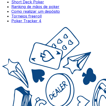
Short Deck Poker
Ranking de mãos de poker
Como realizar um depósito
Torneios freeroll
Poker Tracker 4