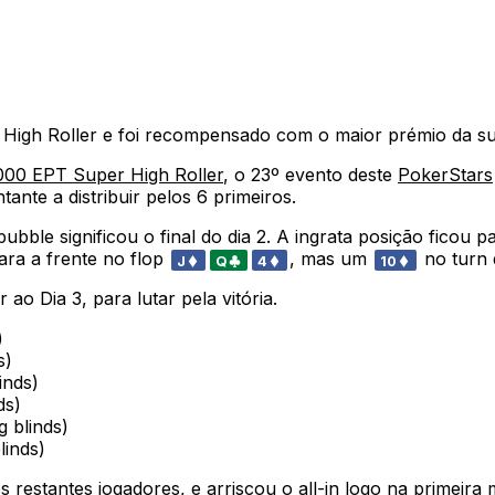
igh Roller e foi recompensado com o maior prémio da sua
000 EPT Super High Roller
, o 23º evento deste
PokerStars
nte a distribuir pelos 6 primeiros.
ubble significou o final do dia 2. A ingrata posição ficou 
ara a frente no flop
, mas um
no turn 
J
Q
4
10
 ao Dia 3, para lutar pela vitória.
)
s)
inds)
ds)
g blinds)
linds)
estantes jogadores, e arriscou o all-in logo na primeira mã