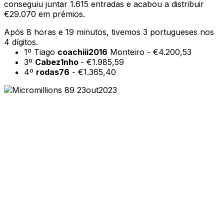
conseguiu juntar 1.615 entradas e acabou a distribuir
€29.070 em prémios.
Após 8 horas e 19 minutos, tivemos 3 portugueses nos
4 dígitos.
1º Tiago
coachiii2016
Monteiro - €4.200,53
3º
Cabez1nho
- €1.985,59
4º
rodas76
- €1.365,40