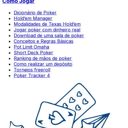
Como Jogar
Dicionário de Poker
Hold’em Manager
Modalidades de Texas Hold’em
Jogar poker com dinheiro real
Download de uma sala de poker
Conceitos e Regras Básicas
Pot Limit Omaha
Short Deck Poker
Ranking de mãos de poker
Como realizar um depósito
Torneios freeroll
Poker Tracker 4