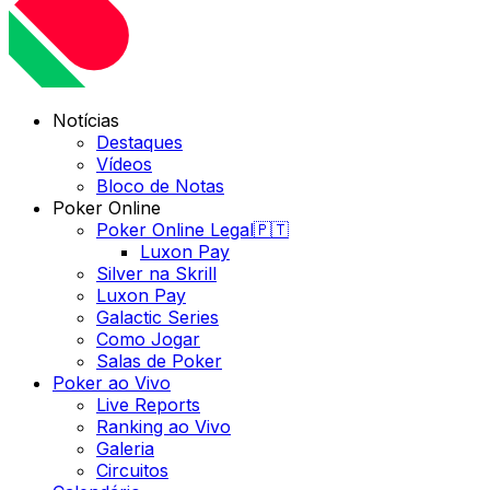
Notícias
Destaques
Vídeos
Bloco de Notas
Poker Online
Poker Online Legal🇵🇹
Luxon Pay
Silver na Skrill
Luxon Pay
Galactic Series
Como Jogar
Salas de Poker
Poker ao Vivo
Live Reports
Ranking ao Vivo
Galeria
Circuitos