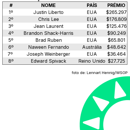
#
NOME
PAÍS
PRÉMIO
1º
Justin Liberto
EUA
$265.297
2º
Chris Lee
EUA
$176.809
3º
Jean Laurent
EUA
$125.476
4º
Brandon Shack-Harris
EUA
$90.249
5º
Brad Ruben
EUA
$65.801
6º
Naween Fernando
Austrália
$48.642
7º
Joseph Weinberger
EUA
$36.464
8º
Edward Spivack
Reino Unido
$27.725
foto de: Lennart Hennig/WSOP