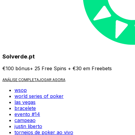
Solverde.pt
€100 bónus+ 25 Free Spins + €30 em Freebets
ANÁLISE COMPLETA
JOGAR AGORA
wsop
world series of poker
las vegas
bracelete
evento #14
campeao
justin liberto
torneios de poker ao vivo