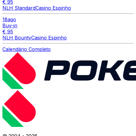
€ 95
NLH Standard
Casino Espinho
18
ago
Buy-in
€ 95
NLH Bounty
Casino Espinho
Calendário Completo