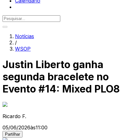
Calendário
Notícias
/
WSOP
Justin Liberto ganha
segunda bracelete no
Evento #14: Mixed PLO8
Ricardo F.
05/06/2026
às
11:00
Partilhar