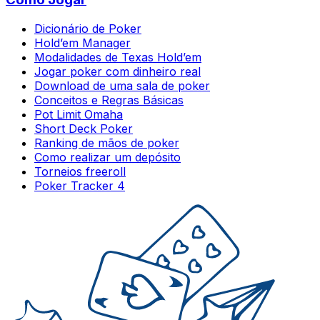
Dicionário de Poker
Hold’em Manager
Modalidades de Texas Hold’em
Jogar poker com dinheiro real
Download de uma sala de poker
Conceitos e Regras Básicas
Pot Limit Omaha
Short Deck Poker
Ranking de mãos de poker
Como realizar um depósito
Torneios freeroll
Poker Tracker 4