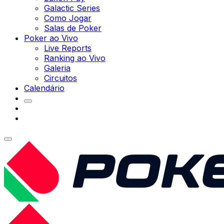
Galactic Series
Como Jogar
Salas de Poker
Poker ao Vivo
Live Reports
Ranking ao Vivo
Galeria
Circuitos
Calendário