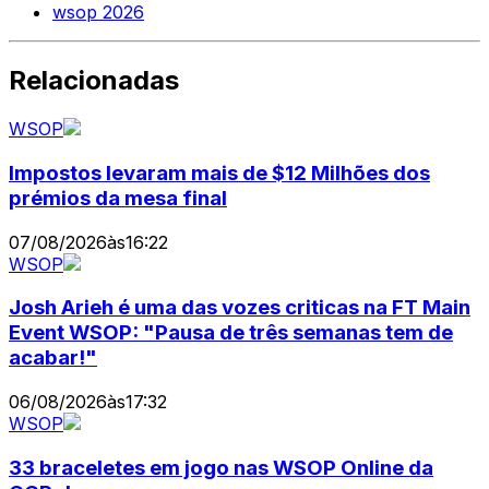
wsop 2026
Relacionadas
WSOP
Impostos levaram mais de $12 Milhões dos
prémios da mesa final
07/08/2026
às
16:22
WSOP
Josh Arieh é uma das vozes criticas na FT Main
Event WSOP: "Pausa de três semanas tem de
acabar!"
06/08/2026
às
17:32
WSOP
33 braceletes em jogo nas WSOP Online da