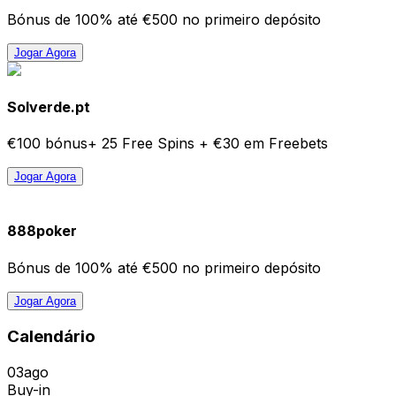
Bónus de 100% até €500 no primeiro depósito
Jogar Agora
Solverde.pt
€100 bónus+ 25 Free Spins + €30 em Freebets
Jogar Agora
888poker
Bónus de 100% até €500 no primeiro depósito
Jogar Agora
Calendário
03
ago
Buy-in