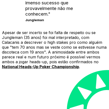
imenso sucesso que
provavelmente não me
conhecem."
Jungleman
Apesar de ser incerto se foi falta de respeito ou se
Jungleman (35 anos) foi mal interpretado, com
Calacanis a descrever o high stakes pro como alguém
que "
tem 70 anos mas se veste como se estivesse numa
discoteca com 19 anos
". A animosidade entre ambos
parece real e num futuro próximo é possível vermos
ambos a jogar heads-up, pois estão confirmados no
National Heads-Up Poker Championship
.