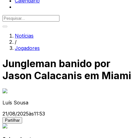
Calendário
Notícias
/
Jogadores
Jungleman banido por
Jason Calacanis em Miami
Luís Sousa
21/08/2025
às
11:53
Partilhar