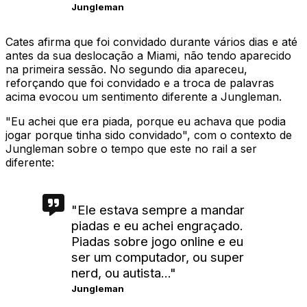
Jungleman
Cates afirma que foi convidado durante vários dias e até
antes da sua deslocação a Miami, não tendo aparecido
na primeira sessão. No segundo dia apareceu,
reforçando que foi convidado e a troca de palavras
acima evocou um sentimento diferente a Jungleman.
"
Eu achei que era piada, porque eu achava que podia
jogar porque tinha sido convidado
", com o contexto de
Jungleman sobre o tempo que este no rail a ser
diferente:
"Ele estava sempre a mandar
piadas e eu achei engraçado.
Piadas sobre jogo online e eu
ser um computador, ou super
nerd, ou autista..."
Jungleman