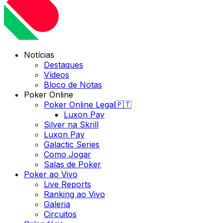
Notícias
Destaques
Vídeos
Bloco de Notas
Poker Online
Poker Online Legal🇵🇹
Luxon Pay
Silver na Skrill
Luxon Pay
Galactic Series
Como Jogar
Salas de Poker
Poker ao Vivo
Live Reports
Ranking ao Vivo
Galeria
Circuitos