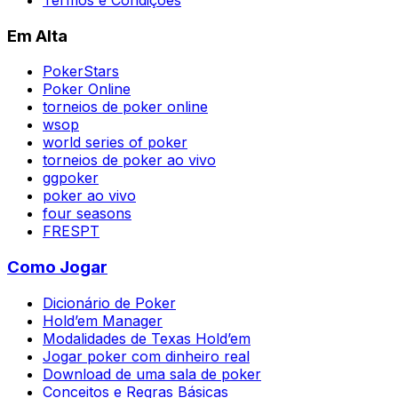
Em Alta
PokerStars
Poker Online
torneios de poker online
wsop
world series of poker
torneios de poker ao vivo
ggpoker
poker ao vivo
four seasons
FRESPT
Como Jogar
Dicionário de Poker
Hold’em Manager
Modalidades de Texas Hold’em
Jogar poker com dinheiro real
Download de uma sala de poker
Conceitos e Regras Básicas