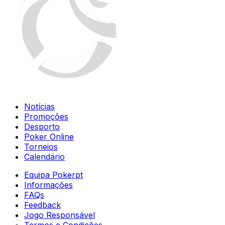
Notícias
Promoções
Desporto
Poker Online
Torneios
Calendário
Equipa Pokerpt
Informações
FAQs
Feedback
Jogo Responsável
Termos e Condições